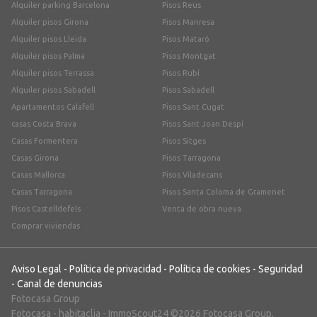
Alquiler parking Barcelona
Pisos Reus
Alquiler pisos Girona
Pisos Manresa
Alquiler pisos Lleida
Pisos Mataró
Alquiler pisos Palma
Pisos Montgat
Alquiler pisos Terrassa
Pisos Rubí
Alquiler pisos Sabadell
Pisos Sabadell
Apartamentos Calafell
Pisos Sant Cugat
casas Costa Brava
Pisos Sant Joan Despí
Casas Formentera
Pisos Sitges
Casas Girona
Pisos Tarragona
Casas Mallorca
Pisos Viladecans
Casas Tarragona
Pisos Santa Coloma de Gramenet
Pisos Castelldefels
Venta de obra nueva
Comprar viviendas
Aviso Legal
-
Política de privacidad
-
Política de cookies
-
Seguridad
-
Canal de denuncias
Fotocasa Group
Fotocasa
-
habitaclia
-
ImmoScout24
©2026 Fotocasa Group,