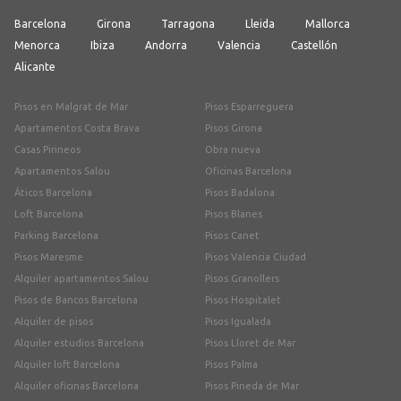
Barcelona
Girona
Tarragona
Lleida
Mallorca
Menorca
Ibiza
Andorra
Valencia
Castellón
Alicante
Pisos en Malgrat de Mar
Pisos Esparreguera
Apartamentos Costa Brava
Pisos Girona
Casas Pirineos
Obra nueva
Apartamentos Salou
Oficinas Barcelona
Áticos Barcelona
Pisos Badalona
Loft Barcelona
Pisos Blanes
Parking Barcelona
Pisos Canet
Pisos Maresme
Pisos Valencia Ciudad
Alquiler apartamentos Salou
Pisos Granollers
Pisos de Bancos Barcelona
Pisos Hospitalet
Alquiler de pisos
Pisos Igualada
Alquiler estudios Barcelona
Pisos Lloret de Mar
Alquiler loft Barcelona
Pisos Palma
Alquiler oficinas Barcelona
Pisos Pineda de Mar