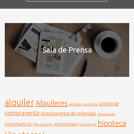
Sala de Prensa
alquiler
Alquileres
comprar
alquiler vivienda
compraventa
compraventa de viviendas
Construcción
hipoteca
coronavirus
electricidad
Gobierno
Decoración