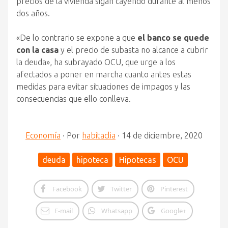
precios de la vivienda sigan cayendo durante al menos
dos años.
«De lo contrario se expone a que
el banco se quede
con la casa
y el precio de subasta no alcance a cubrir
la deuda», ha subrayado OCU, que urge a los
afectados a poner en marcha cuanto antes estas
medidas para evitar situaciones de impagos y las
consecuencias que ello conlleva.
Economía
·
Por
habitaclia
·
14 de diciembre, 2020
deuda
hipoteca
Hipotecas
OCU
Facebook
Twitter
Pinterest
E-mail
Whatsapp
Google+