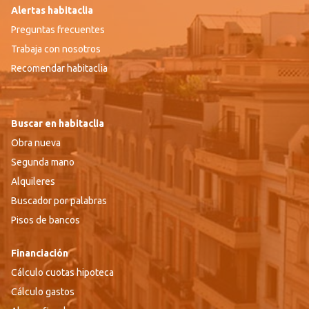
Alertas habitaclia
Preguntas frecuentes
Trabaja con nosotros
Recomendar habitaclia
Buscar en habitaclia
Obra nueva
Segunda mano
Alquileres
Buscador por palabras
Pisos de bancos
Financiación
Cálculo cuotas hipoteca
Cálculo gastos