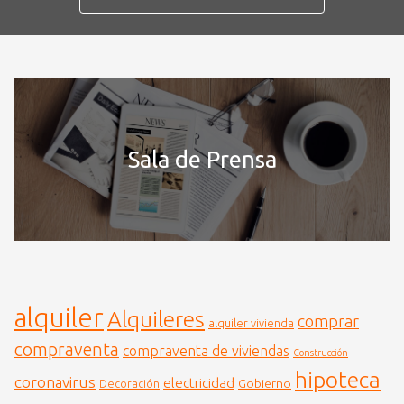
Sala de Prensa
alquiler
Alquileres
comprar
alquiler vivienda
compraventa
compraventa de viviendas
Construcción
hipoteca
coronavirus
electricidad
Gobierno
Decoración