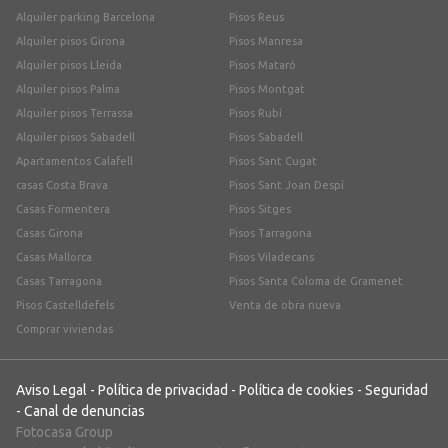
Alquiler parking Barcelona
Pisos Reus
Alquiler pisos Girona
Pisos Manresa
Alquiler pisos Lleida
Pisos Mataró
Alquiler pisos Palma
Pisos Montgat
Alquiler pisos Terrassa
Pisos Rubí
Alquiler pisos Sabadell
Pisos Sabadell
Apartamentos Calafell
Pisos Sant Cugat
casas Costa Brava
Pisos Sant Joan Despí
Casas Formentera
Pisos Sitges
Casas Girona
Pisos Tarragona
Casas Mallorca
Pisos Viladecans
Casas Tarragona
Pisos Santa Coloma de Gramenet
Pisos Castelldefels
Venta de obra nueva
Comprar viviendas
Aviso Legal
-
Política de privacidad
-
Política de cookies
-
Seguridad
-
Canal de denuncias
Fotocasa Group