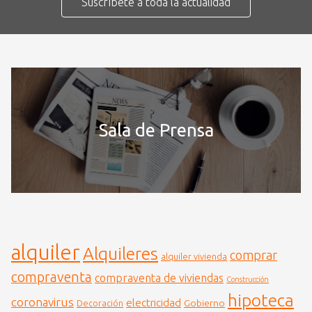
Suscríbete a toda la actualidad
Sala de Prensa
alquiler
Alquileres
comprar
alquiler vivienda
compraventa
compraventa de viviendas
Construcción
hipoteca
coronavirus
electricidad
Gobierno
Decoración