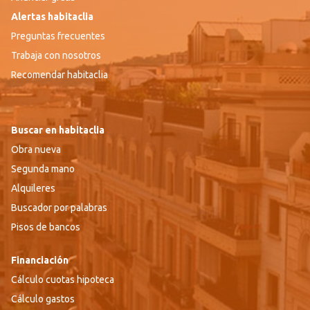
Alertas habitaclia
Preguntas frecuentes
Trabaja con nosotros
Recomendar habitaclia
Buscar en habitaclia
Obra nueva
Segunda mano
Alquileres
Buscador por palabras
Pisos de bancos
Financiación
Cálculo cuotas hipoteca
Cálculo gastos