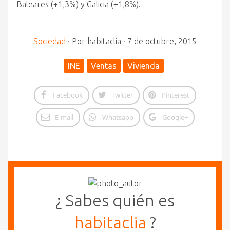
Baleares (+1,3%) y Galicia (+1,8%).
Sociedad
·
Por
habitaclia
·
7 de octubre, 2015
INE
Ventas
Vivienda
Facebook
Twitter
Pinterest
E-mail
Whatsapp
Google+
¿ Sabes quién es
habitaclia
?