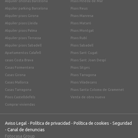
Alquiler oficinas Barcelona
Pisos Pineda de Mar
Alquiler parking Barcelona
Pisos Reus
Alquiler pisos Girona
Pisos Manresa
Alquiler pisos Lleida
Pisos Mataró
Alquiler pisos Palma
Pisos Montgat
Alquiler pisos Terrassa
Pisos Rubí
Alquiler pisos Sabadell
Pisos Sabadell
Apartamentos Calafell
Pisos Sant Cugat
casas Costa Brava
Pisos Sant Joan Despí
Casas Formentera
Pisos Sitges
Casas Girona
Pisos Tarragona
Casas Mallorca
Pisos Viladecans
Casas Tarragona
Pisos Santa Coloma de Gramenet
Pisos Castelldefels
Venta de obra nueva
Comprar viviendas
Aviso Legal
-
Política de privacidad
-
Política de cookies
-
Seguridad
-
Canal de denuncias
Fotocasa Group