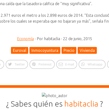
a caída que la tasadora califica de “muy significativa”.
2.971 euros el metro a los 2.898 euros de 2014. “Esta conclusi
s, sobre los cuales se esperaba que no bajaran ya más”, señala fi
Economía
·
Por
habitaclia
·
22 de junio, 2015
Euroval
Inmocoyuntura
Precio
Vivienda
k
Twitter
Pinterest
E-mail
Whatsapp
¿ Sabes quién es
habitaclia
?