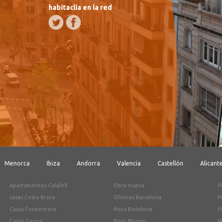
habitaclia en la red
Menorca
Ibiza
Andorra
Valencia
Castellón
Alicant
Apartamentos Calafell
Obra nueva
P
casas Costa Brava
Oficinas Barcelona
P
Casas Formentera
Pisos Badalona
P
Casas Girona
Pisos Blanes
P