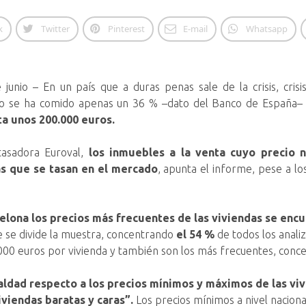
k
Twitter
Pinterest
E-mail
Whatsapp
 junio – En un país que a duras penas sale de la crisis, cri
ólo se ha comido apenas un 36 % –dato del Banco de España– d
ta unos 200.000 euros.
tasadora Euroval,
los inmuebles a la venta cuyo precio n
as que se tasan en el mercado
, apunta el informe, pese a l
elona los precios más frecuentes de las viviendas se encue
e se divide la muestra, concentrando
el 54 %
de todos los anali
0 euros por vivienda y también son los más frecuentes, conce
dad respecto a los precios mínimos y máximos de las vivien
viendas baratas y caras”.
Los precios mínimos a nivel nacion