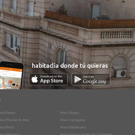
habitaclia donde tú quieras
e
isos Palma
Pisos Sitges
isos Pineda de Mar
Pisos Tarragona
isos Reus
Pisos Viladecans
isos Manresa
Pisos Santa Coloma de Gramenet