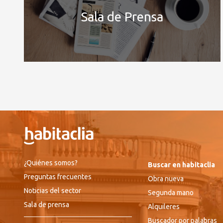
Sala de Prensa
¿Quiénes somos?
Buscar en habitaclia
Preguntas frecuentes
Obra nueva
Noticias del sector
Segunda mano
Sala de prensa
Alquileres
Buscador por palabras