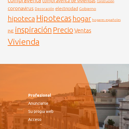
compraventa
compraventa de viviendas
Construcción
coronavirus
electricidad
Gobierno
Decoración
Hipotecas
hogar
hipoteca
hogares españoles
inspiración
Precio
Ventas
INE
Vivienda
Profesional
Anunciarse
Su propia web
Acceso