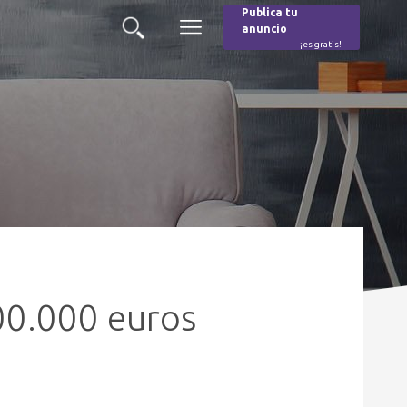
Publica tu
anuncio
Buscar
Menú
¡es gratis!
Burger
00.000 euros