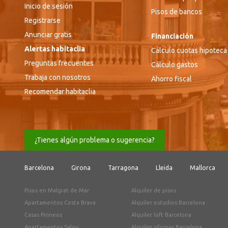
Inicio de sesión
Pisos de bancos
Registrarse
Anunciar gratis
Financiación
Alertas habitaclia
Cálculo cuotas hipoteca
Preguntas frecuentes
Cálculo gastos
Trabaja con nosotros
Ahorro fiscal
Recomendar habitaclia
¿Tienes algún problema o sugerencia?
Barcelona
Girona
Tarragona
Lleida
Mallorca
Pisos en Malgrat de Mar
Alquiler de pisos
Apartamentos Costa Brava
Alquiler estudios Barcelona
Casas Pirineos
Alquiler loft Barcelona
Apartamentos Salou
Alquiler oficinas Barcelona