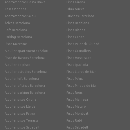
Apartamentos Costa Brava
Pisos Girona
Casas Pirineos
Obra nueva
Apartamentos Salou
Oficinas Barcelona
Áticos Barcelona
Pisos Badalona
Loft Barcelona
Pisos Blanes
Parking Barcelona
Pisos Canet
Pisos Maresme
Pisos Valencia Ciudad
Alquiler apartamentos Salou
Pisos Granollers
Pisos de Bancos Barcelona
Pisos Hospitalet
Alquiler de pisos
Pisos Igualada
Alquiler estudios Barcelona
Pisos Lloret de Mar
Alquiler loft Barcelona
Pisos Palma
Alquiler oficinas Barcelona
Pisos Pineda de Mar
Alquiler parking Barcelona
Pisos Reus
Alquiler pisos Girona
Pisos Manresa
Alquiler pisos Lleida
Pisos Mataró
Alquiler pisos Palma
Pisos Montgat
Alquiler pisos Terrassa
Pisos Rubí
Alquiler pisos Sabadell
Pisos Sabadell