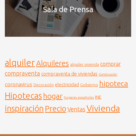
Sala de Prensa
alquiler
Alquileres
comprar
alquiler vivienda
compraventa
compraventa de viviendas
Construcción
hipoteca
coronavirus
electricidad
Gobierno
Decoración
Hipotecas
hogar
INE
hogares españoles
Vivienda
inspiración
Precio
Ventas