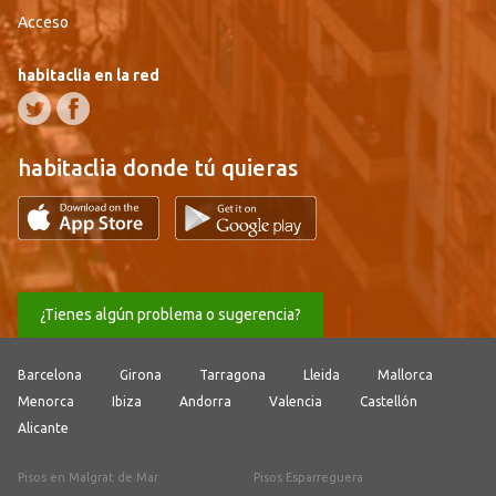
Acceso
habitaclia en la red
habitaclia donde tú quieras
¿Tienes algún problema o sugerencia?
Barcelona
Girona
Tarragona
Lleida
Mallorca
Menorca
Ibiza
Andorra
Valencia
Castellón
Alicante
Pisos en Malgrat de Mar
Pisos Esparreguera