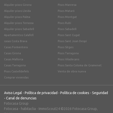
Alquiler pisos Girona
Pisos Manresa
Alquiler pisos Lleida
Pisos Mataró
Alquiler pisos Palma
Pisos Montgat
Alquiler pisos Terrassa
Pisos Rubí
Alquiler pisos Sabadell
Pisos Sabadell
Apartamentos Calafell
Pisos Sant Cugat
casas Costa Brava
Pisos Sant Joan Despí
Casas Formentera
Pisos Sitges
Casas Girona
Pisos Tarragona
Casas Mallorca
Pisos Viladecans
Casas Tarragona
Pisos Santa Coloma de Gramenet
Pisos Castelldefels
Venta de obra nueva
Comprar viviendas
Aviso Legal
-
Política de privacidad
-
Política de cookies
-
Seguridad
-
Canal de denuncias
Fotocasa Group
Fotocasa
-
habitaclia
-
ImmoScout24
©2026 Fotocasa Group,