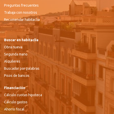
Preguntas frecuentes
Trabaja con nosotros
Recomendar habitaclia
Buscar en habitaclia
Obra nueva
Segunda mano
Alquileres
Buscador por palabras
Pisos de bancos
Financiación
Cálculo cuotas hipoteca
Cálculo gastos
Ahorro fiscal