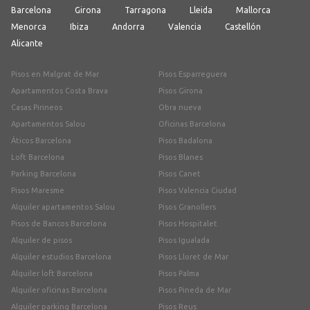
Barcelona
Girona
Tarragona
Lleida
Mallorca
Menorca
Ibiza
Andorra
Valencia
Castellón
Alicante
Pisos en Malgrat de Mar
Pisos Esparreguera
Apartamentos Costa Brava
Pisos Girona
Casas Pirineos
Obra nueva
Apartamentos Salou
Oficinas Barcelona
Áticos Barcelona
Pisos Badalona
Loft Barcelona
Pisos Blanes
Parking Barcelona
Pisos Canet
Pisos Maresme
Pisos Valencia Ciudad
Alquiler apartamentos Salou
Pisos Granollers
Pisos de Bancos Barcelona
Pisos Hospitalet
Alquiler de pisos
Pisos Igualada
Alquiler estudios Barcelona
Pisos Lloret de Mar
Alquiler loft Barcelona
Pisos Palma
Alquiler oficinas Barcelona
Pisos Pineda de Mar
Alquiler parking Barcelona
Pisos Reus