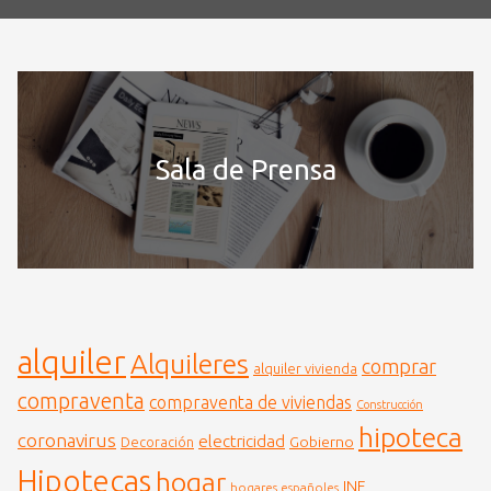
Sala de Prensa
alquiler
Alquileres
comprar
alquiler vivienda
compraventa
compraventa de viviendas
Construcción
hipoteca
coronavirus
electricidad
Gobierno
Decoración
Hipotecas
hogar
INE
hogares españoles