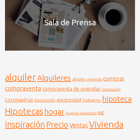
Sala de Prensa
alquiler
Alquileres
comprar
alquiler vivienda
compraventa
compraventa de viviendas
Construcción
hipoteca
coronavirus
electricidad
Gobierno
Decoración
Hipotecas
hogar
INE
hogares españoles
Vivienda
inspiración
Precio
Ventas