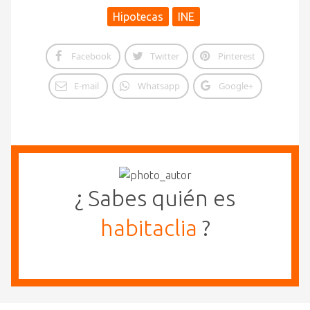
Hipotecas
INE
Facebook
Twitter
Pinterest
E-mail
Whatsapp
Google+
¿ Sabes quién es
habitaclia
?