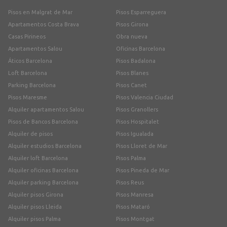
Pisos en Malgrat de Mar
Pisos Esparreguera
Apartamentos Costa Brava
Pisos Girona
Casas Pirineos
Obra nueva
Apartamentos Salou
Oficinas Barcelona
Áticos Barcelona
Pisos Badalona
Loft Barcelona
Pisos Blanes
Parking Barcelona
Pisos Canet
Pisos Maresme
Pisos Valencia Ciudad
Alquiler apartamentos Salou
Pisos Granollers
Pisos de Bancos Barcelona
Pisos Hospitalet
Alquiler de pisos
Pisos Igualada
Alquiler estudios Barcelona
Pisos Lloret de Mar
Alquiler loft Barcelona
Pisos Palma
Alquiler oficinas Barcelona
Pisos Pineda de Mar
Alquiler parking Barcelona
Pisos Reus
Alquiler pisos Girona
Pisos Manresa
Alquiler pisos Lleida
Pisos Mataró
Alquiler pisos Palma
Pisos Montgat