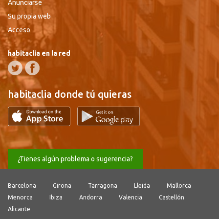
Anunciarse
Su propia web
Acceso
habitaclia en la red
habitaclia donde tú quieras
¿Tienes algún problema o sugerencia?
Barcelona
Girona
Tarragona
Lleida
Mallorca
Menorca
Ibiza
Andorra
Valencia
Castellón
Alicante