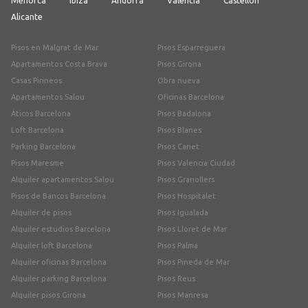
Menorca
Ibiza
Andorra
Valencia
Castellón
Alicante
Pisos en Malgrat de Mar
Pisos Esparreguera
Apartamentos Costa Brava
Pisos Girona
Casas Pirineos
Obra nueva
Apartamentos Salou
Oficinas Barcelona
Áticos Barcelona
Pisos Badalona
Loft Barcelona
Pisos Blanes
Parking Barcelona
Pisos Canet
Pisos Maresme
Pisos Valencia Ciudad
Alquiler apartamentos Salou
Pisos Granollers
Pisos de Bancos Barcelona
Pisos Hospitalet
Alquiler de pisos
Pisos Igualada
Alquiler estudios Barcelona
Pisos Lloret de Mar
Alquiler loft Barcelona
Pisos Palma
Alquiler oficinas Barcelona
Pisos Pineda de Mar
Alquiler parking Barcelona
Pisos Reus
Alquiler pisos Girona
Pisos Manresa