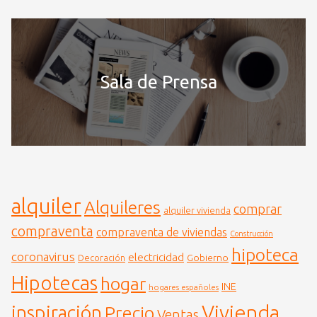
Sala de Prensa
alquiler
Alquileres
comprar
alquiler vivienda
compraventa
compraventa de viviendas
Construcción
hipoteca
coronavirus
electricidad
Gobierno
Decoración
Hipotecas
hogar
INE
hogares españoles
Vivienda
inspiración
Precio
Ventas