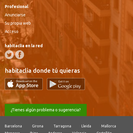
Profesional
Anunciarse
Su propia web
Acceso
habitaclia en la red
habitaclia donde tú quieras
¿Tienes algún problema o sugerencia?
Barcelona
Girona
Tarragona
Lleida
Mallorca