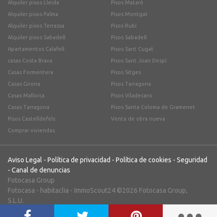
Alquiler pisos Lleida
Pisos Mataró
Alquiler pisos Palma
Pisos Montgat
Alquiler pisos Terrassa
Pisos Rubí
Alquiler pisos Sabadell
Pisos Sabadell
Apartamentos Calafell
Pisos Sant Cugat
casas Costa Brava
Pisos Sant Joan Despí
Casas Formentera
Pisos Sitges
Casas Girona
Pisos Tarragona
Casas Mallorca
Pisos Viladecans
Casas Tarragona
Pisos Santa Coloma de Gramenet
Pisos Castelldefels
Venta de obra nueva
Comprar viviendas
Aviso Legal
-
Política de privacidad
-
Política de cookies
-
Seguridad
-
Canal de denuncias
Fotocasa Group
Fotocasa
-
habitaclia
-
ImmoScout24
©2026 Fotocasa Group,
S.L.U.
;)