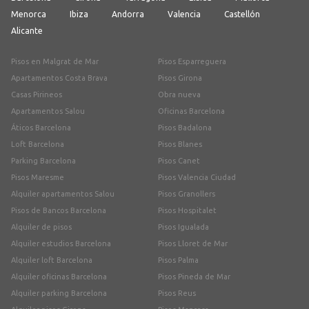
Menorca
Ibiza
Andorra
Valencia
Castellón
Alicante
Pisos en Malgrat de Mar
Pisos Esparreguera
Apartamentos Costa Brava
Pisos Girona
Casas Pirineos
Obra nueva
Apartamentos Salou
Oficinas Barcelona
Áticos Barcelona
Pisos Badalona
Loft Barcelona
Pisos Blanes
Parking Barcelona
Pisos Canet
Pisos Maresme
Pisos Valencia Ciudad
Alquiler apartamentos Salou
Pisos Granollers
Pisos de Bancos Barcelona
Pisos Hospitalet
Alquiler de pisos
Pisos Igualada
Alquiler estudios Barcelona
Pisos Lloret de Mar
Alquiler loft Barcelona
Pisos Palma
Alquiler oficinas Barcelona
Pisos Pineda de Mar
Alquiler parking Barcelona
Pisos Reus