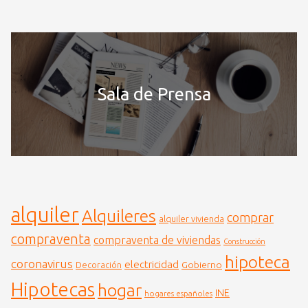
Sala de Prensa
alquiler
Alquileres
comprar
alquiler vivienda
compraventa
compraventa de viviendas
Construcción
hipoteca
coronavirus
electricidad
Gobierno
Decoración
Hipotecas
hogar
INE
hogares españoles