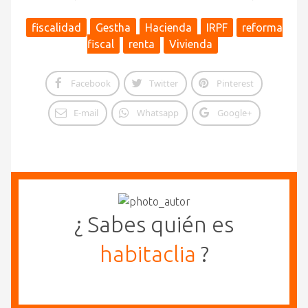
fiscalidad
Gestha
Hacienda
IRPF
reforma
fiscal
renta
Vivienda
Facebook
Twitter
Pinterest
E-mail
Whatsapp
Google+
¿ Sabes quién es
habitaclia
?