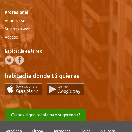
Profesional
Anunciarse
Su propia web
Acceso
habitaclia en la red
habitaclia donde tú quieras
¿Tienes algún problema o sugerencia?
Barcelona
Girona
Tarragona
Lleida
Mallorca