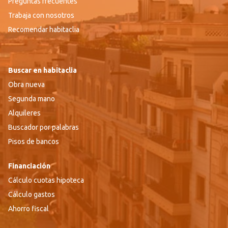
Preguntas frecuentes
Trabaja con nosotros
Recomendar habitaclia
Buscar en habitaclia
Obra nueva
Segunda mano
Alquileres
Buscador por palabras
Pisos de bancos
Financiación
Cálculo cuotas hipoteca
Cálculo gastos
Ahorro fiscal