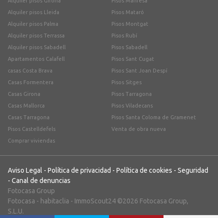
Alquiler pisos Girona
Pisos Manresa
Alquiler pisos Lleida
Pisos Mataró
Alquiler pisos Palma
Pisos Montgat
Alquiler pisos Terrassa
Pisos Rubí
Alquiler pisos Sabadell
Pisos Sabadell
Apartamentos Calafell
Pisos Sant Cugat
casas Costa Brava
Pisos Sant Joan Despí
Casas Formentera
Pisos Sitges
Casas Girona
Pisos Tarragona
Casas Mallorca
Pisos Viladecans
Casas Tarragona
Pisos Santa Coloma de Gramenet
Pisos Castelldefels
Venta de obra nueva
Comprar viviendas
Aviso Legal
-
Política de privacidad
-
Política de cookies
-
Seguridad
-
Canal de denuncias
Fotocasa Group
Fotocasa
-
habitaclia
-
ImmoScout24
©2026 Fotocasa Group,
S.L.U.