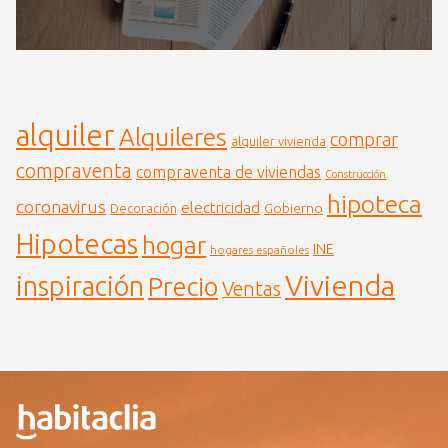
alquiler
Alquileres
comprar
alquiler vivienda
compraventa
compraventa de viviendas
Construcción
hipoteca
coronavirus
electricidad
Gobierno
Decoración
Hipotecas
hogar
INE
hogares españoles
Vivienda
inspiración
Precio
Ventas