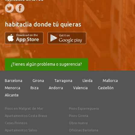
habitaclia donde tú quieras
¿Tienes algún problema o sugerencia?
Barcelona
Girona
Tarragona
Lleida
Mallorca
Menorca
Ibiza
Andorra
Valencia
Castellón
Alicante
Pisos en Malgrat de Mar
Pisos Esparreguera
Apartamentos Costa Brava
Pisos Girona
Casas Pirineos
Obra nueva
Apartamentos Salou
Oficinas Barcelona