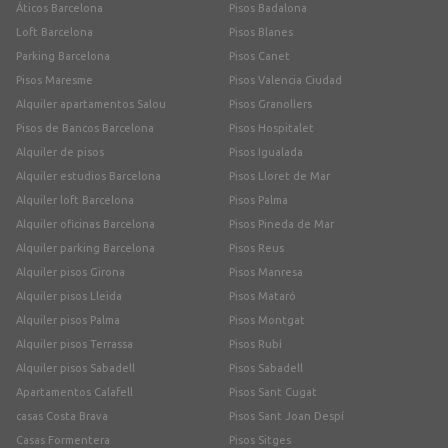
Áticos Barcelona
Pisos Badalona
Loft Barcelona
Pisos Blanes
Parking Barcelona
Pisos Canet
Pisos Maresme
Pisos Valencia Ciudad
Alquiler apartamentos Salou
Pisos Granollers
Pisos de Bancos Barcelona
Pisos Hospitalet
Alquiler de pisos
Pisos Igualada
Alquiler estudios Barcelona
Pisos Lloret de Mar
Alquiler loft Barcelona
Pisos Palma
Alquiler oficinas Barcelona
Pisos Pineda de Mar
Alquiler parking Barcelona
Pisos Reus
Alquiler pisos Girona
Pisos Manresa
Alquiler pisos Lleida
Pisos Mataró
Alquiler pisos Palma
Pisos Montgat
Alquiler pisos Terrassa
Pisos Rubí
Alquiler pisos Sabadell
Pisos Sabadell
Apartamentos Calafell
Pisos Sant Cugat
casas Costa Brava
Pisos Sant Joan Despí
Casas Formentera
Pisos Sitges