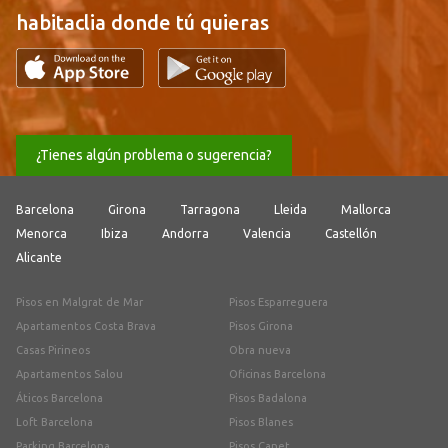
habitaclia donde tú quieras
¿Tienes algún problema o sugerencia?
Barcelona
Girona
Tarragona
Lleida
Mallorca
Menorca
Ibiza
Andorra
Valencia
Castellón
Alicante
Pisos en Malgrat de Mar
Pisos Esparreguera
Apartamentos Costa Brava
Pisos Girona
Casas Pirineos
Obra nueva
Apartamentos Salou
Oficinas Barcelona
Áticos Barcelona
Pisos Badalona
Loft Barcelona
Pisos Blanes
Parking Barcelona
Pisos Canet