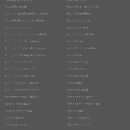
Pisos Maresme
Pisos Valencia Ciudad
Alquiler apartamentos Salou
Pisos Granollers
Pisos de Bancos Barcelona
Pisos Hospitalet
Alquiler de pisos
Pisos Igualada
Alquiler estudios Barcelona
Pisos Lloret de Mar
Alquiler loft Barcelona
Pisos Palma
Alquiler oficinas Barcelona
Pisos Pineda de Mar
Alquiler parking Barcelona
Pisos Reus
Alquiler pisos Girona
Pisos Manresa
Alquiler pisos Lleida
Pisos Mataró
Alquiler pisos Palma
Pisos Montgat
Alquiler pisos Terrassa
Pisos Rubí
Alquiler pisos Sabadell
Pisos Sabadell
Apartamentos Calafell
Pisos Sant Cugat
casas Costa Brava
Pisos Sant Joan Despí
Casas Formentera
Pisos Sitges
Casas Girona
Pisos Tarragona
Casas Mallorca
Pisos Viladecans