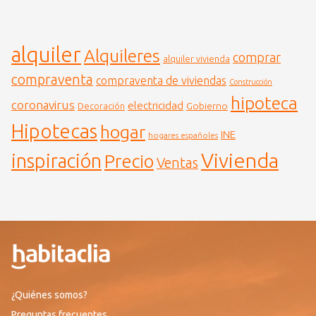
alquiler
Alquileres
comprar
alquiler vivienda
compraventa
compraventa de viviendas
Construcción
hipoteca
coronavirus
electricidad
Gobierno
Decoración
Hipotecas
hogar
INE
hogares españoles
Vivienda
inspiración
Precio
Ventas
¿Quiénes somos?
Preguntas frecuentes