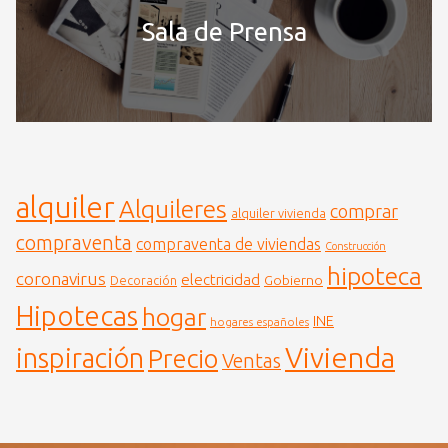
Sala de Prensa
alquiler
Alquileres
comprar
alquiler vivienda
compraventa
compraventa de viviendas
Construcción
hipoteca
coronavirus
electricidad
Gobierno
Decoración
Hipotecas
hogar
INE
hogares españoles
Vivienda
inspiración
Precio
Ventas