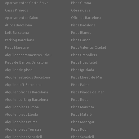
Apartamentos Costa Brava
Pisos Girona
Casas Pirineos
Obra nueva
Apartamentos Salou
Oficinas Barcelona
Áticos Barcelona
Pisos Badalona
Loft Barcelona
Pisos Blanes
Parking Barcelona
Pisos Canet
Pisos Maresme
Pisos Valencia Ciudad
Alquiler apartamentos Salou
Pisos Granollers
Pisos de Bancos Barcelona
Pisos Hospitalet
Alquiler de pisos
Pisos Igualada
Alquiler estudios Barcelona
Pisos Lloret de Mar
Alquiler loft Barcelona
Pisos Palma
Alquiler oficinas Barcelona
Pisos Pineda de Mar
Alquiler parking Barcelona
Pisos Reus
Alquiler pisos Girona
Pisos Manresa
Alquiler pisos Lleida
Pisos Mataró
Alquiler pisos Palma
Pisos Montgat
Alquiler pisos Terrassa
Pisos Rubí
Alquiler pisos Sabadell
Pisos Sabadell