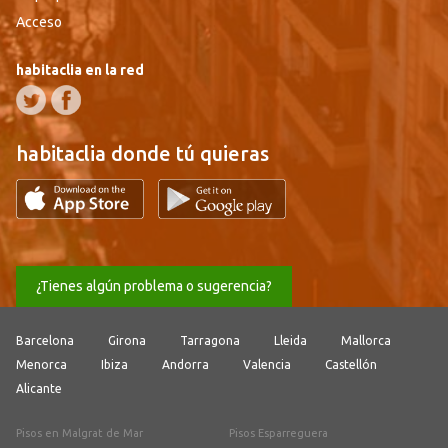
Acceso
habitaclia en la red
habitaclia donde tú quieras
¿Tienes algún problema o sugerencia?
Barcelona
Girona
Tarragona
Lleida
Mallorca
Menorca
Ibiza
Andorra
Valencia
Castellón
Alicante
Pisos en Malgrat de Mar
Pisos Esparreguera