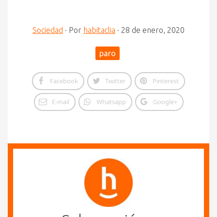
Sociedad
·
Por
habitaclia
·
28 de enero, 2020
paro
Facebook
Twitter
Pinterest
E-mail
Whatsapp
Google+