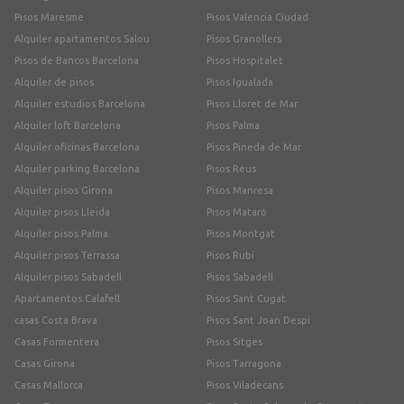
Pisos Maresme
Pisos Valencia Ciudad
Alquiler apartamentos Salou
Pisos Granollers
Pisos de Bancos Barcelona
Pisos Hospitalet
Alquiler de pisos
Pisos Igualada
Alquiler estudios Barcelona
Pisos Lloret de Mar
Alquiler loft Barcelona
Pisos Palma
Alquiler oficinas Barcelona
Pisos Pineda de Mar
Alquiler parking Barcelona
Pisos Reus
Alquiler pisos Girona
Pisos Manresa
Alquiler pisos Lleida
Pisos Mataró
Alquiler pisos Palma
Pisos Montgat
Alquiler pisos Terrassa
Pisos Rubí
Alquiler pisos Sabadell
Pisos Sabadell
Apartamentos Calafell
Pisos Sant Cugat
casas Costa Brava
Pisos Sant Joan Despí
Casas Formentera
Pisos Sitges
Casas Girona
Pisos Tarragona
Casas Mallorca
Pisos Viladecans