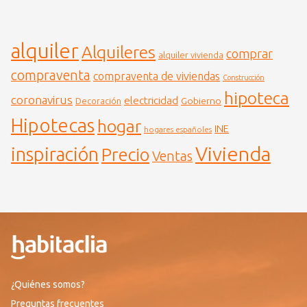
alquiler
Alquileres
comprar
alquiler vivienda
compraventa
compraventa de viviendas
Construcción
hipoteca
coronavirus
electricidad
Gobierno
Decoración
Hipotecas
hogar
INE
hogares españoles
Vivienda
inspiración
Precio
Ventas
¿Quiénes somos?
Preguntas frecuentes