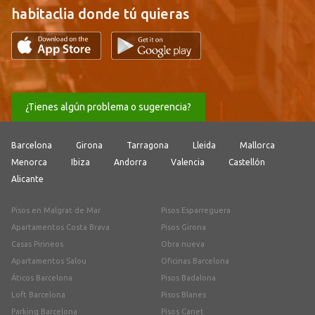
habitaclia donde tú quieras
¿Tienes algún problema o sugerencia?
Barcelona
Girona
Tarragona
Lleida
Mallorca
Menorca
Ibiza
Andorra
Valencia
Castellón
Alicante
Pisos en Malgrat de Mar
Pisos Esparreguera
Apartamentos Costa Brava
Pisos Girona
Casas Pirineos
Obra nueva
Apartamentos Salou
Oficinas Barcelona
Áticos Barcelona
Pisos Badalona
Loft Barcelona
Pisos Blanes
Parking Barcelona
Pisos Canet