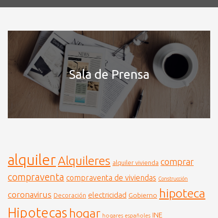
Sala de Prensa
alquiler
Alquileres
comprar
alquiler vivienda
compraventa
compraventa de viviendas
Construcción
hipoteca
coronavirus
electricidad
Gobierno
Decoración
Hipotecas
hogar
INE
hogares españoles