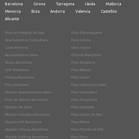
Barcelona
Girona
Tarragona
Lleida
Mallorca
Menorca
Ibiza
Andorra
Valencia
Castellón
Alicante
Pisos en Malgrat de Mar
Pisos Esparreguera
Apartamentos Costa Brava
Pisos Girona
Casas Pirineos
Obra nueva
Apartamentos Salou
Oficinas Barcelona
Áticos Barcelona
Pisos Badalona
Loft Barcelona
Pisos Blanes
Parking Barcelona
Pisos Canet
Pisos Maresme
Pisos Valencia Ciudad
Alquiler apartamentos Salou
Pisos Granollers
Pisos de Bancos Barcelona
Pisos Hospitalet
Alquiler de pisos
Pisos Igualada
Alquiler estudios Barcelona
Pisos Lloret de Mar
Alquiler loft Barcelona
Pisos Palma
Alquiler oficinas Barcelona
Pisos Pineda de Mar
Alquiler parking Barcelona
Pisos Reus