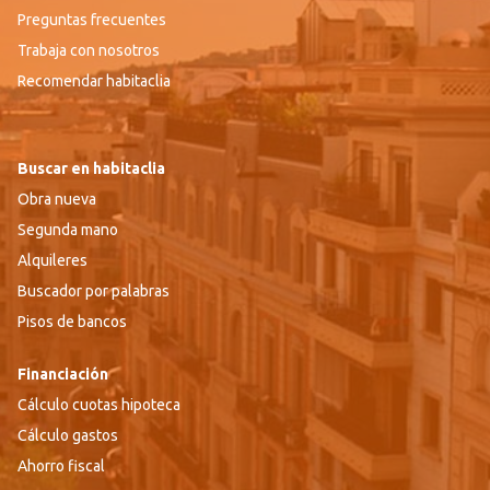
Preguntas frecuentes
Trabaja con nosotros
Recomendar habitaclia
Buscar en habitaclia
Obra nueva
Segunda mano
Alquileres
Buscador por palabras
Pisos de bancos
Financiación
Cálculo cuotas hipoteca
Cálculo gastos
Ahorro fiscal