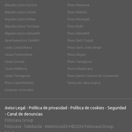
Alquiler pisos Girona
Pisos Manresa
Alquiler pisos Lleida
Pisos Mataró
Alquiler pisos Palma
Pisos Montgat
Alquiler pisos Terrassa
Pisos Rubí
Alquiler pisos Sabadell
Pisos Sabadell
Apartamentos Calafell
Pisos Sant Cugat
casas Costa Brava
Pisos Sant Joan Despí
Casas Formentera
Pisos Sitges
Casas Girona
Pisos Tarragona
Casas Mallorca
Pisos Viladecans
Casas Tarragona
Pisos Santa Coloma de Gramenet
Pisos Castelldefels
Venta de obra nueva
Comprar viviendas
Aviso Legal
-
Política de privacidad
-
Política de cookies
-
Seguridad
-
Canal de denuncias
Fotocasa Group
Fotocasa
-
habitaclia
-
ImmoScout24
©2026 Fotocasa Group,