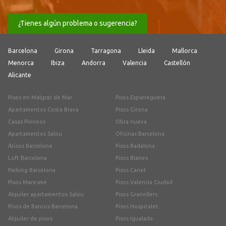
¿Tienes algún problema o sugerencia?
Barcelona
Girona
Tarragona
Lleida
Mallorca
Menorca
Ibiza
Andorra
Valencia
Castellón
Alicante
Pisos en Malgrat de Mar
Pisos Esparreguera
Apartamentos Costa Brava
Pisos Girona
Casas Pirineos
Obra nueva
Apartamentos Salou
Oficinas Barcelona
Áticos Barcelona
Pisos Badalona
Loft Barcelona
Pisos Blanes
Parking Barcelona
Pisos Canet
Pisos Maresme
Pisos Valencia Ciudad
Alquiler apartamentos Salou
Pisos Granollers
Pisos de Bancos Barcelona
Pisos Hospitalet
Alquiler de pisos
Pisos Igualada