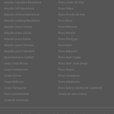
Alquiler estudios Barcelona
Pisos Lloret de Mar
Alquiler loft Barcelona
Pisos Palma
Alquiler oficinas Barcelona
Pisos Pineda de Mar
Alquiler parking Barcelona
Pisos Reus
Alquiler pisos Girona
Pisos Manresa
Alquiler pisos Lleida
Pisos Mataró
Alquiler pisos Palma
Pisos Montgat
Alquiler pisos Terrassa
Pisos Rubí
Alquiler pisos Sabadell
Pisos Sabadell
Apartamentos Calafell
Pisos Sant Cugat
casas Costa Brava
Pisos Sant Joan Despí
Casas Formentera
Pisos Sitges
Casas Girona
Pisos Tarragona
Casas Mallorca
Pisos Viladecans
Casas Tarragona
Pisos Santa Coloma de Gramenet
Pisos Castelldefels
Venta de obra nueva
Comprar viviendas