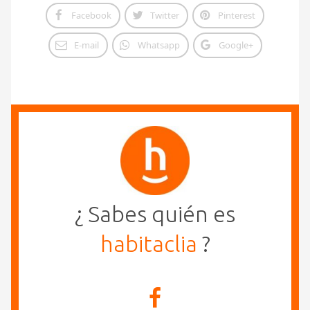
Facebook
Twitter
Pinterest
E-mail
Whatsapp
Google+
¿ Sabes quién es
habitaclia
?