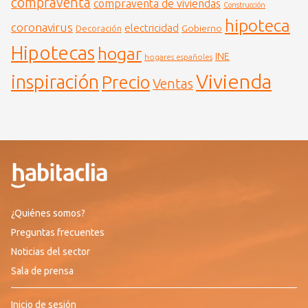
compraventa
compraventa de viviendas
Construcción
hipoteca
coronavirus
electricidad
Gobierno
Decoración
Hipotecas
hogar
INE
hogares españoles
Vivienda
inspiración
Precio
Ventas
¿Quiénes somos?
Preguntas frecuentes
Noticias del sector
Sala de prensa
Inicio de sesión