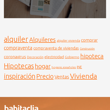
alquiler
Alquileres
comprar
alquiler vivienda
compraventa
compraventa de viviendas
Construcción
hipoteca
coronavirus
electricidad
Gobierno
Decoración
Hipotecas
hogar
INE
hogares españoles
Vivienda
inspiración
Precio
Ventas