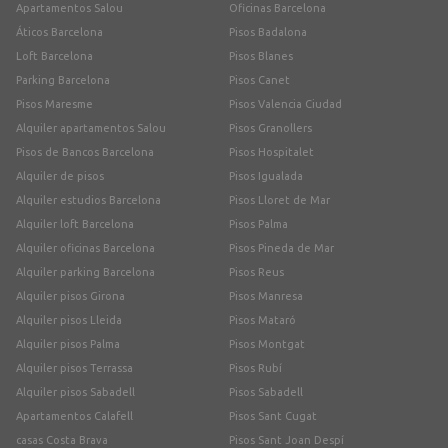
Apartamentos Salou
Oficinas Barcelona
Áticos Barcelona
Pisos Badalona
Loft Barcelona
Pisos Blanes
Parking Barcelona
Pisos Canet
Pisos Maresme
Pisos Valencia Ciudad
Alquiler apartamentos Salou
Pisos Granollers
Pisos de Bancos Barcelona
Pisos Hospitalet
Alquiler de pisos
Pisos Igualada
Alquiler estudios Barcelona
Pisos Lloret de Mar
Alquiler loft Barcelona
Pisos Palma
Alquiler oficinas Barcelona
Pisos Pineda de Mar
Alquiler parking Barcelona
Pisos Reus
Alquiler pisos Girona
Pisos Manresa
Alquiler pisos Lleida
Pisos Mataró
Alquiler pisos Palma
Pisos Montgat
Alquiler pisos Terrassa
Pisos Rubí
Alquiler pisos Sabadell
Pisos Sabadell
Apartamentos Calafell
Pisos Sant Cugat
casas Costa Brava
Pisos Sant Joan Despí