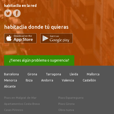
habitaclia en la red
habitaclia donde tú quieras
¿Tienes algún problema o sugerencia?
Barcelona
Girona
Tarragona
Lleida
Mallorca
Menorca
Ibiza
Andorra
Valencia
Castellón
Alicante
Pisos en Malgrat de Mar
Pisos Esparreguera
Apartamentos Costa Brava
Pisos Girona
Casas Pirineos
Obra nueva