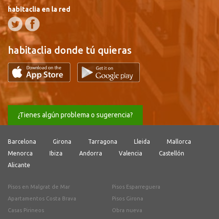
habitaclia en la red
habitaclia donde tú quieras
¿Tienes algún problema o sugerencia?
Barcelona
Girona
Tarragona
Lleida
Mallorca
Menorca
Ibiza
Andorra
Valencia
Castellón
Alicante
Pisos en Malgrat de Mar
Pisos Esparreguera
Apartamentos Costa Brava
Pisos Girona
Casas Pirineos
Obra nueva