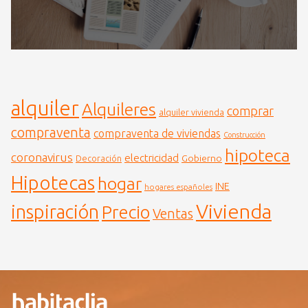
alquiler
Alquileres
comprar
alquiler vivienda
compraventa
compraventa de viviendas
Construcción
hipoteca
coronavirus
electricidad
Gobierno
Decoración
Hipotecas
hogar
INE
hogares españoles
Vivienda
inspiración
Precio
Ventas