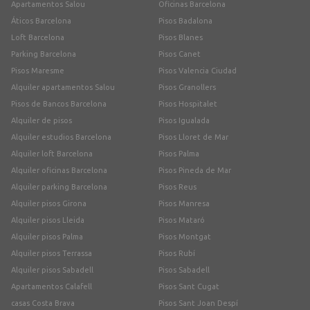
Apartamentos Salou
Oficinas Barcelona
Áticos Barcelona
Pisos Badalona
Loft Barcelona
Pisos Blanes
Parking Barcelona
Pisos Canet
Pisos Maresme
Pisos Valencia Ciudad
Alquiler apartamentos Salou
Pisos Granollers
Pisos de Bancos Barcelona
Pisos Hospitalet
Alquiler de pisos
Pisos Igualada
Alquiler estudios Barcelona
Pisos Lloret de Mar
Alquiler loft Barcelona
Pisos Palma
Alquiler oficinas Barcelona
Pisos Pineda de Mar
Alquiler parking Barcelona
Pisos Reus
Alquiler pisos Girona
Pisos Manresa
Alquiler pisos Lleida
Pisos Mataró
Alquiler pisos Palma
Pisos Montgat
Alquiler pisos Terrassa
Pisos Rubí
Alquiler pisos Sabadell
Pisos Sabadell
Apartamentos Calafell
Pisos Sant Cugat
casas Costa Brava
Pisos Sant Joan Despí