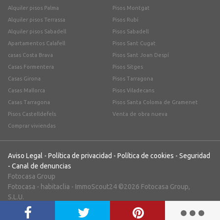
Alquiler pisos Palma
Pisos Montgat
Alquiler pisos Terrassa
Pisos Rubí
Alquiler pisos Sabadell
Pisos Sabadell
Apartamentos Calafell
Pisos Sant Cugat
casas Costa Brava
Pisos Sant Joan Despí
Casas Formentera
Pisos Sitges
Casas Girona
Pisos Tarragona
Casas Mallorca
Pisos Viladecans
Casas Tarragona
Pisos Santa Coloma de Gramenet
Pisos Castelldefels
Venta de obra nueva
Comprar viviendas
Aviso Legal
-
Política de privacidad
-
Política de cookies
-
Seguridad
-
Canal de denuncias
Fotocasa Group
Fotocasa
-
habitaclia
-
ImmoScout24
©2026 Fotocasa Group,
S.L.U.
;)