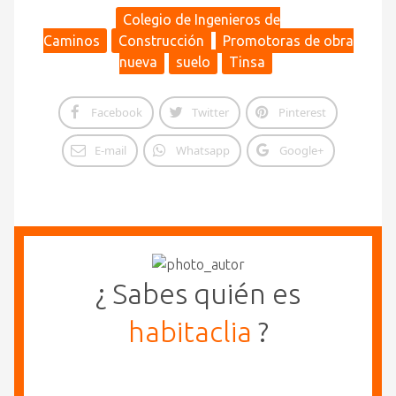
Colegio de Ingenieros de
Caminos
Construcción
Promotoras de obra
nueva
suelo
Tinsa
Facebook
Twitter
Pinterest
E-mail
Whatsapp
Google+
¿ Sabes quién es
habitaclia
?