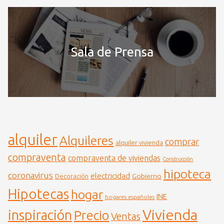
Sala de Prensa
alquiler
Alquileres
comprar
alquiler vivienda
compraventa
compraventa de viviendas
Construcción
hipoteca
coronavirus
electricidad
Gobierno
Decoración
Hipotecas
hogar
INE
hogares españoles
Vivienda
inspiración
Precio
Ventas