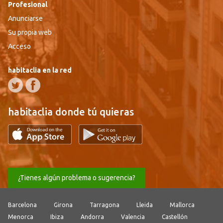
Profesional
Anunciarse
Su propia web
Acceso
habitaclia en la red
habitaclia donde tú quieras
¿Tienes algún problema o sugerencia?
Barcelona
Girona
Tarragona
Lleida
Mallorca
Menorca
Ibiza
Andorra
Valencia
Castellón