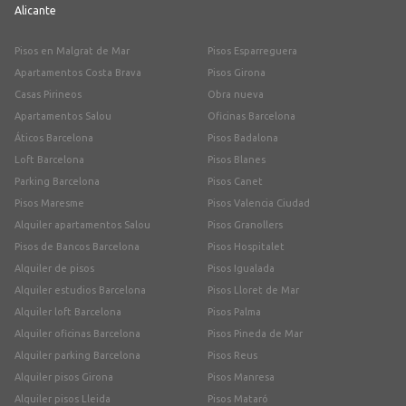
Alicante
Pisos en Malgrat de Mar
Pisos Esparreguera
Apartamentos Costa Brava
Pisos Girona
Casas Pirineos
Obra nueva
Apartamentos Salou
Oficinas Barcelona
Áticos Barcelona
Pisos Badalona
Loft Barcelona
Pisos Blanes
Parking Barcelona
Pisos Canet
Pisos Maresme
Pisos Valencia Ciudad
Alquiler apartamentos Salou
Pisos Granollers
Pisos de Bancos Barcelona
Pisos Hospitalet
Alquiler de pisos
Pisos Igualada
Alquiler estudios Barcelona
Pisos Lloret de Mar
Alquiler loft Barcelona
Pisos Palma
Alquiler oficinas Barcelona
Pisos Pineda de Mar
Alquiler parking Barcelona
Pisos Reus
Alquiler pisos Girona
Pisos Manresa
Alquiler pisos Lleida
Pisos Mataró