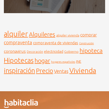
alquiler
Alquileres
comprar
alquiler vivienda
compraventa
compraventa de viviendas
Construcción
hipoteca
coronavirus
electricidad
Gobierno
Decoración
Hipotecas
hogar
INE
hogares españoles
Vivienda
inspiración
Precio
Ventas