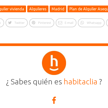
quiler vivienda
Alquileres
Madrid
Plan de Alquiler Asequ
k
Twitter
Pinterest
E-mail
Whatsapp
¿ Sabes quién es
habitaclia
?