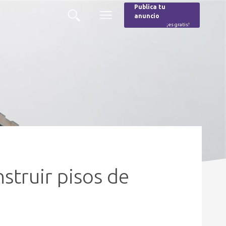
Publica tu
anuncio
Buscar
Menú
¡es gratis!
Burger
struir pisos de