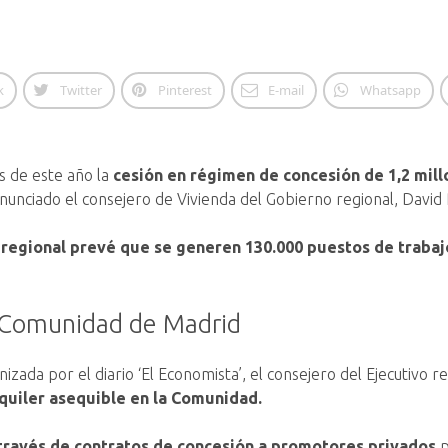
k
Twitter
Pinterest
E-mail
Whatsapp
s de este año la
cesión en régimen de concesión de 1,2 mil
a anunciado el consejero de Vivienda del Gobierno regional, David
 regional prevé que se generen 130.000 puestos de trabaj
la Comunidad de Madrid
izada por el diario ‘El Economista’, el consejero del Ejecutivo re
lquiler asequible en la Comunidad.
 través de contratos de concesión a promotores privados
p