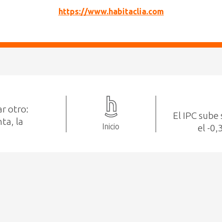
https://www.habitaclia.com
r otro:
El IPC sube 
ta, la
Inicio
el -0,