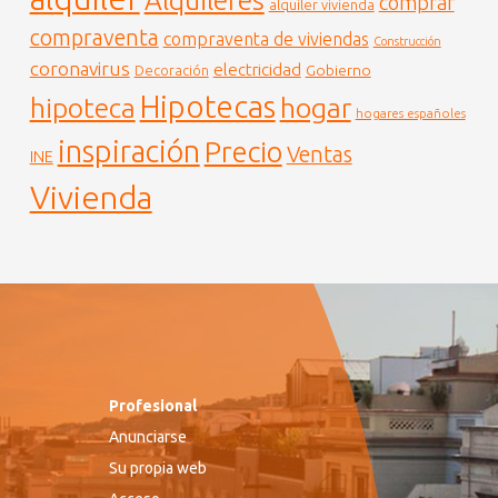
Alquileres
comprar
alquiler vivienda
compraventa
compraventa de viviendas
Construcción
coronavirus
electricidad
Gobierno
Decoración
Hipotecas
hogar
hipoteca
hogares españoles
inspiración
Precio
Ventas
INE
Vivienda
Profesional
Anunciarse
Su propia web