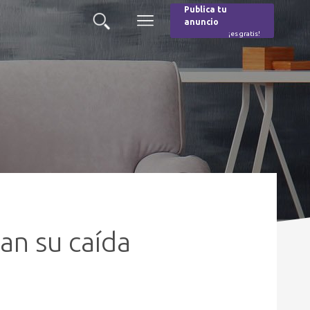
Publica tu
anuncio
Buscar
Menú
¡es gratis!
Burger
an su caída