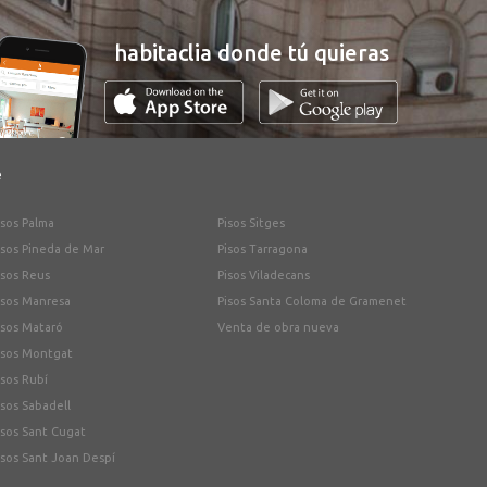
habitaclia donde tú quieras
e
isos Palma
Pisos Sitges
isos Pineda de Mar
Pisos Tarragona
isos Reus
Pisos Viladecans
isos Manresa
Pisos Santa Coloma de Gramenet
isos Mataró
Venta de obra nueva
isos Montgat
isos Rubí
isos Sabadell
isos Sant Cugat
isos Sant Joan Despí