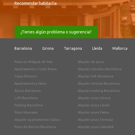
Recomendar habitaclia
¿Tienes algún problema o sugerencia?
Barcelona
Girona
Tarragona
Lleida
Mallorca
Pisos en Malgrat de Mar
Alquiler de pisos
Apartamentos Costa Brava
Alquiler estudios Barcelona
Casas Pirineos
Alquiler loft Barcelona
Apartamentos Salou
Alquiler oficinas Barcelona
Áticos Barcelona
Alquiler parking Barcelona
Loft Barcelona
Alquiler pisos Girona
Parking Barcelona
Alquiler pisos Lleida
Pisos Maresme
Alquiler pisos Palma
Alquiler apartamentos Salou
Alquiler pisos Terrassa
Pisos de Bancos Barcelona
Alquiler pisos Sabadell