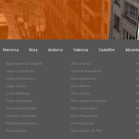
Menorca
Ibiza
Andorra
Valencia
Castellón
Alicant
Apartamentos Calafell
Obra nueva
P
casas Costa Brava
Oficinas Barcelona
P
Casas Formentera
Pisos Badalona
P
Casas Girona
Pisos Blanes
P
Casas Mallorca
Pisos Canet
P
Casas Tarragona
Pisos Valencia Ciudad
P
Pisos Castelldefels
Pisos Granollers
P
Comprar viviendas
Pisos Hospitalet
P
Pisos Esparreguera
Pisos Igualada
P
Pisos Girona
Pisos Lloret de Mar
P