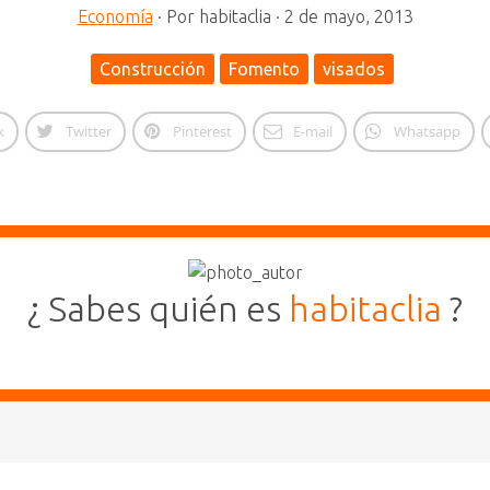
Economía
·
Por
habitaclia
·
2 de mayo, 2013
Construcción
Fomento
visados
k
Twitter
Pinterest
E-mail
Whatsapp
¿ Sabes quién es
habitaclia
?