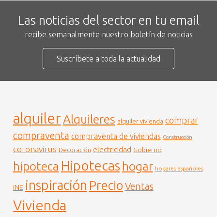
Las noticias del sector en tu email
recibe semanalmente nuestro boletín de noticias
Suscríbete a toda la actualidad
alquiler
Alquileres
comprar
alquiler vivienda
compraventa
compraventa de viviendas
Construcción
coronavirus
electricidad
Gobierno
Decoración
Hipotecas
hogar
hipoteca
hogares españoles
inspiración
Precio
Ventas
INE
Vivienda