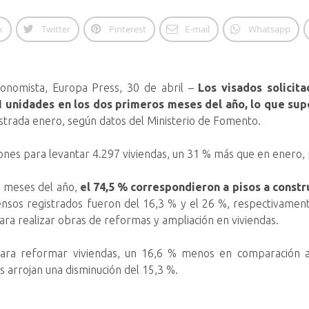
k
Twitter
Pinterest
E-mail
Whatsapp
conomista, Europa Press, 30 de abril –
Los visados solicit
1 unidades en los dos primeros meses del año, lo que su
istrada enero,
según datos del Ministerio de Fomento.
ciones para levantar 4.297 viviendas, un 31 % más que en ener
os meses del año,
el 74,5 % correspondieron a pisos a constru
nsos registrados fueron del 16,3 % y el 26 %, respectivament
para realizar obras de reformas y ampliación en viviendas.
para reformar viviendas, un 16,6 % menos en comparación 
 arrojan una disminución del 15,3 %.