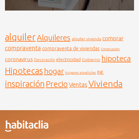
alquiler
Alquileres
comprar
alquiler vivienda
compraventa
compraventa de viviendas
Construcción
hipoteca
coronavirus
electricidad
Gobierno
Decoración
Hipotecas
hogar
INE
hogares españoles
Vivienda
inspiración
Precio
Ventas