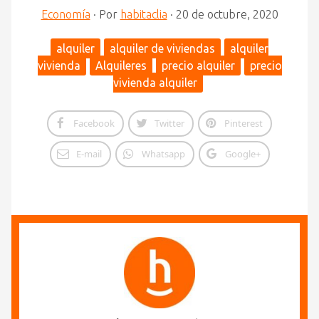
Economía
·
Por
habitaclia
·
20 de octubre, 2020
alquiler
alquiler de viviendas
alquiler
vivienda
Alquileres
precio alquiler
precio
vivienda alquiler
Facebook
Twitter
Pinterest
E-mail
Whatsapp
Google+