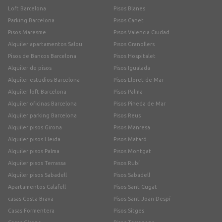
Loft Barcelona
Pisos Blanes
Parking Barcelona
Pisos Canet
Pisos Maresme
Pisos Valencia Ciudad
Alquiler apartamentos Salou
Pisos Granollers
Pisos de Bancos Barcelona
Pisos Hospitalet
Alquiler de pisos
Pisos Igualada
Alquiler estudios Barcelona
Pisos Lloret de Mar
Alquiler loft Barcelona
Pisos Palma
Alquiler oficinas Barcelona
Pisos Pineda de Mar
Alquiler parking Barcelona
Pisos Reus
Alquiler pisos Girona
Pisos Manresa
Alquiler pisos Lleida
Pisos Mataró
Alquiler pisos Palma
Pisos Montgat
Alquiler pisos Terrassa
Pisos Rubí
Alquiler pisos Sabadell
Pisos Sabadell
Apartamentos Calafell
Pisos Sant Cugat
casas Costa Brava
Pisos Sant Joan Despí
Casas Formentera
Pisos Sitges