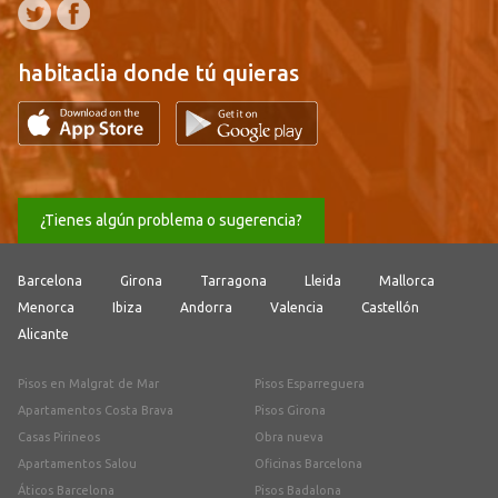
habitaclia donde tú quieras
¿Tienes algún problema o sugerencia?
Barcelona
Girona
Tarragona
Lleida
Mallorca
Menorca
Ibiza
Andorra
Valencia
Castellón
Alicante
Pisos en Malgrat de Mar
Pisos Esparreguera
Apartamentos Costa Brava
Pisos Girona
Casas Pirineos
Obra nueva
Apartamentos Salou
Oficinas Barcelona
Áticos Barcelona
Pisos Badalona