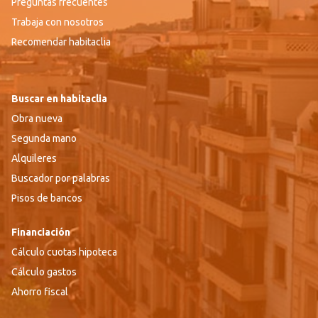
Preguntas frecuentes
Trabaja con nosotros
Recomendar habitaclia
Buscar en habitaclia
Obra nueva
Segunda mano
Alquileres
Buscador por palabras
Pisos de bancos
Financiación
Cálculo cuotas hipoteca
Cálculo gastos
Ahorro fiscal