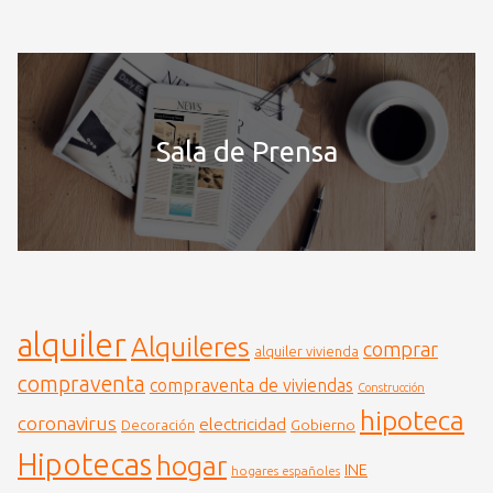
Sala de Prensa
alquiler
Alquileres
comprar
alquiler vivienda
compraventa
compraventa de viviendas
Construcción
hipoteca
coronavirus
electricidad
Gobierno
Decoración
Hipotecas
hogar
INE
hogares españoles