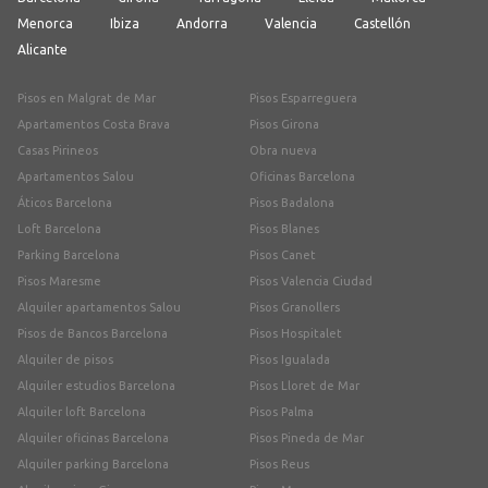
Menorca
Ibiza
Andorra
Valencia
Castellón
Alicante
Pisos en Malgrat de Mar
Pisos Esparreguera
Apartamentos Costa Brava
Pisos Girona
Casas Pirineos
Obra nueva
Apartamentos Salou
Oficinas Barcelona
Áticos Barcelona
Pisos Badalona
Loft Barcelona
Pisos Blanes
Parking Barcelona
Pisos Canet
Pisos Maresme
Pisos Valencia Ciudad
Alquiler apartamentos Salou
Pisos Granollers
Pisos de Bancos Barcelona
Pisos Hospitalet
Alquiler de pisos
Pisos Igualada
Alquiler estudios Barcelona
Pisos Lloret de Mar
Alquiler loft Barcelona
Pisos Palma
Alquiler oficinas Barcelona
Pisos Pineda de Mar
Alquiler parking Barcelona
Pisos Reus