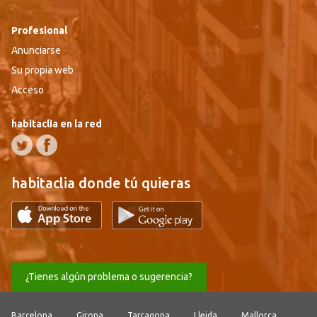
Profesional
Anunciarse
Su propia web
Acceso
habitaclia en la red
habitaclia donde tú quieras
¿Tienes algún problema o sugerencia?
Barcelona
Girona
Tarragona
Lleida
Mallorca