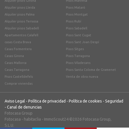
Alquiler pisos Girona
Pisos Manresa
Alquiler pisos Lleida
Pisos Mataró
Alquiler pisos Palma
Pisos Montgat
Alquiler pisos Terrassa
Pisos Rubí
Alquiler pisos Sabadell
Pisos Sabadell
Apartamentos Calafell
Pisos Sant Cugat
casas Costa Brava
Pisos Sant Joan Despí
Casas Formentera
Pisos Sitges
Casas Girona
Pisos Tarragona
Casas Mallorca
Pisos Viladecans
Casas Tarragona
Pisos Santa Coloma de Gramenet
Pisos Castelldefels
Venta de obra nueva
Comprar viviendas
Aviso Legal
-
Política de privacidad
-
Política de cookies
-
Seguridad
-
Canal de denuncias
Fotocasa Group
Fotocasa
-
habitaclia
-
ImmoScout24
©2026 Fotocasa Group,
S.L.U.