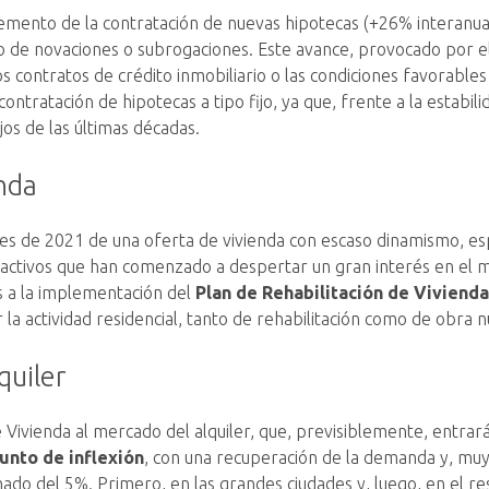
cremento de la contratación de nuevas hipotecas (+26% interanu
 de novaciones o subrogaciones. Este avance, provocado por el
os contratos de crédito inmobiliario o las condiciones favorable
ontratación de hipotecas a tipo fijo, ya que, frente a la estabil
jos de las últimas décadas.
enda
les de 2021 de una oferta de vivienda con escaso dinamismo, es
de activos que han comenzado a despertar un gran interés en e
s a la implementación del
Plan de Rehabilitación de Viviend
a actividad residencial, tanto de rehabilitación como de obra n
quiler
ivienda al mercado del alquiler, que, previsiblemente, entrará
unto de inflexión
, con una recuperación de la demanda y, muy
 del 5%. Primero, en las grandes ciudades y, luego, en el res