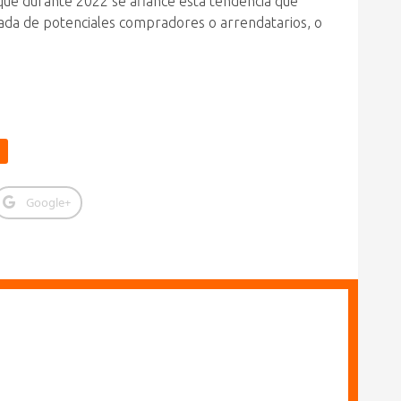
que durante 2022 se afiance esta tendencia que
lizada de potenciales compradores o arrendatarios, o
o
Google+