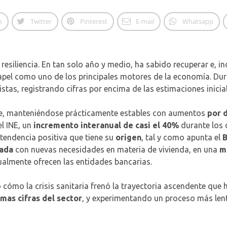
k
Twitter
Pinterest
E-mail
Whatsapp
resiliencia. En tan solo año y medio, ha sabido recuperar e, i
papel como uno de los principales motores de la economía. Dur
tas, registrando cifras por encima de las estimaciones inicial
e, manteniéndose prácticamente estables con aumentos
por 
l INE, un
incremento interanual de casi el 40%
durante los 
endencia positiva que tiene su
origen
, tal y como apunta el
B
ada
con nuevas necesidades en materia de vivienda, en una
m
almente ofrecen las entidades bancarias.
io cómo la crisis sanitaria frenó la trayectoria ascendente que
imas cifras del sector
, y experimentando un proceso más lent