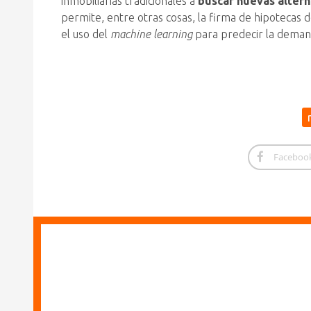
inmobiliarias tradicionales a
buscar nuevas alterna
permite, entre otras cosas, la firma de hipotecas d
el uso del
machine learning
para predecir la deman
Faceboo