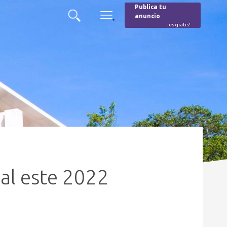
Publica tu
anuncio
Buscar
Menú
¡es gratis!
Burger
al este 2022