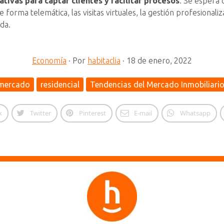
tivas para captar clientes y facilitar procesos
. Se espera 
e forma telemática, las visitas virtuales, la gestión profesiona
da.
Economía
·
Por
habitaclia
·
18 de enero, 2022
mercado
residencial
Tendencias del Mercado Inmobiliari
k
Twitter
Pinterest
E-mail
Whatsapp