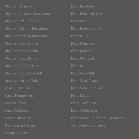
Alquiler de pisos
Pisos Igualada
Alquiler estudios Barcelona
Pisos Lloret de Mar
Alquiler loft Barcelona
Pisos Palma
Alquiler oficinas Barcelona
Pisos Pineda de Mar
Alquiler parking Barcelona
Pisos Reus
Alquiler pisos Girona
Pisos Manresa
Alquiler pisos Lleida
Pisos Mataró
Alquiler pisos Palma
Pisos Montgat
Alquiler pisos Terrassa
Pisos Rubí
Alquiler pisos Sabadell
Pisos Sabadell
Apartamentos Calafell
Pisos Sant Cugat
casas Costa Brava
Pisos Sant Joan Despí
Casas Formentera
Pisos Sitges
Casas Girona
Pisos Tarragona
Casas Mallorca
Pisos Viladecans
Casas Tarragona
Pisos Santa Coloma de Gramenet
Pisos Castelldefels
Venta de obra nueva
Comprar viviendas