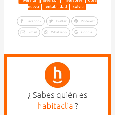
inversión
inversor
inversores
obra
nueva
rentabilidad
Solvia
Facebook
Twitter
Pinterest
E-mail
Whatsapp
Google+
¿ Sabes quién es
habitaclia
?