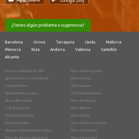
¿Tienes algún problema o sugerencia?
Barcelona
Girona
Tarragona
Lleida
Mallorca
Menorca
Ibiza
Andorra
Valencia
Castellón
Alicante
Pisos en Malgrat de Mar
Pisos Esparreguera
Apartamentos Costa Brava
Pisos Girona
Casas Pirineos
Obra nueva
Apartamentos Salou
Oficinas Barcelona
Áticos Barcelona
Pisos Badalona
Loft Barcelona
Pisos Blanes
Parking Barcelona
Pisos Canet
Pisos Maresme
Pisos Valencia Ciudad
Alquiler apartamentos Salou
Pisos Granollers
Pisos de Bancos Barcelona
Pisos Hospitalet