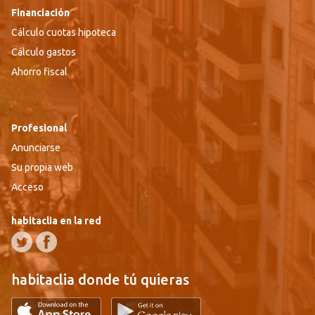
Financiación
Cálculo cuotas hipoteca
Cálculo gastos
Ahorro fiscal
Profesional
Anunciarse
Su propia web
Acceso
habitaclia en la red
habitaclia donde tú quieras