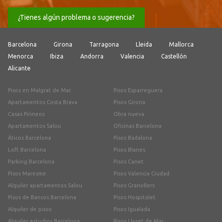
¿Tienes algún problema o sugerencia?
Barcelona
Girona
Tarragona
Lleida
Mallorca
Menorca
Ibiza
Andorra
Valencia
Castellón
Alicante
Pisos en Malgrat de Mar
Pisos Esparreguera
Apartamentos Costa Brava
Pisos Girona
Casas Pirineos
Obra nueva
Apartamentos Salou
Oficinas Barcelona
Áticos Barcelona
Pisos Badalona
Loft Barcelona
Pisos Blanes
Parking Barcelona
Pisos Canet
Pisos Maresme
Pisos Valencia Ciudad
Alquiler apartamentos Salou
Pisos Granollers
Pisos de Bancos Barcelona
Pisos Hospitalet
Alquiler de pisos
Pisos Igualada
Alquiler estudios Barcelona
Pisos Lloret de Mar