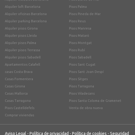
Alquiler loft Barcelona
Pisos Palma
Alquiler oficinas Barcelona
Pisos Pineda de Mar
Alquiler parking Barcelona
Pisos Reus
Alquiler pisos Girona
Pisos Manresa
Alquiler pisos Lleida
Pisos Mataró
Alquiler pisos Palma
Pisos Montgat
Alquiler pisos Terrassa
Pisos Rubí
Alquiler pisos Sabadell
Pisos Sabadell
Apartamentos Calafell
Pisos Sant Cugat
casas Costa Brava
Pisos Sant Joan Despí
Casas Formentera
Pisos Sitges
Casas Girona
Pisos Tarragona
Casas Mallorca
Pisos Viladecans
Casas Tarragona
Pisos Santa Coloma de Gramenet
Pisos Castelldefels
Venta de obra nueva
Comprar viviendas
Aviso Legal
-
Política de privacidad
-
Política de cookies
-
Seguridad