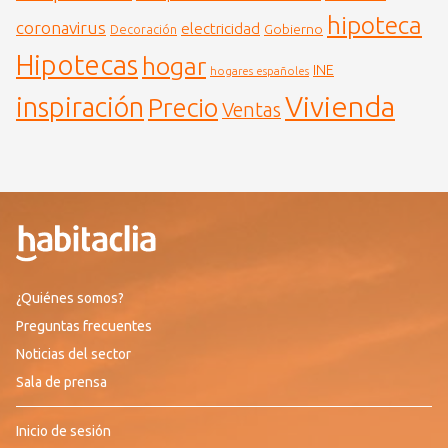
hipoteca
coronavirus
electricidad
Gobierno
Decoración
Hipotecas
hogar
INE
hogares españoles
Vivienda
inspiración
Precio
Ventas
¿Quiénes somos?
Preguntas frecuentes
Noticias del sector
Sala de prensa
Inicio de sesión