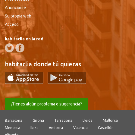
Anunciarse
Su propia web
Acceso
habitaclia en la red
habitaclia donde tú quieras
¿Tienes algún problema o sugerencia?
Barcelona
Girona
Tarragona
Lleida
Mallorca
Menorca
Ibiza
Andorra
Valencia
Castellón
Alicante