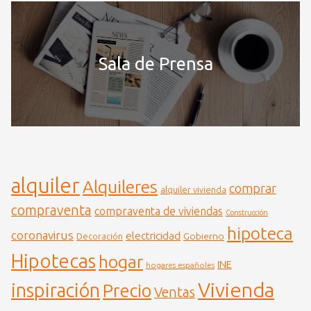
Sala de Prensa
alquiler
Alquileres
comprar
alquiler vivienda
compraventa
compraventa de viviendas
Construcción
hipoteca
coronavirus
electricidad
Gobierno
Decoración
Hipotecas
hogar
INE
hogares españoles
Vivienda
inspiración
Precio
Ventas