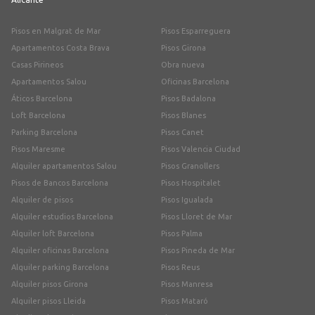
Pisos en Malgrat de Mar
Pisos Esparreguera
Apartamentos Costa Brava
Pisos Girona
Casas Pirineos
Obra nueva
Apartamentos Salou
Oficinas Barcelona
Áticos Barcelona
Pisos Badalona
Loft Barcelona
Pisos Blanes
Parking Barcelona
Pisos Canet
Pisos Maresme
Pisos Valencia Ciudad
Alquiler apartamentos Salou
Pisos Granollers
Pisos de Bancos Barcelona
Pisos Hospitalet
Alquiler de pisos
Pisos Igualada
Alquiler estudios Barcelona
Pisos Lloret de Mar
Alquiler loft Barcelona
Pisos Palma
Alquiler oficinas Barcelona
Pisos Pineda de Mar
Alquiler parking Barcelona
Pisos Reus
Alquiler pisos Girona
Pisos Manresa
Alquiler pisos Lleida
Pisos Mataró