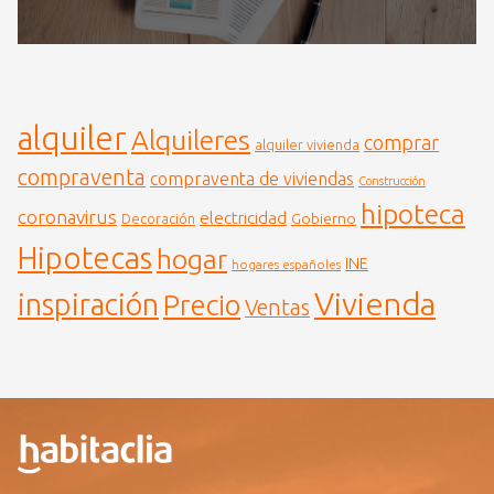
alquiler
Alquileres
comprar
alquiler vivienda
compraventa
compraventa de viviendas
Construcción
hipoteca
coronavirus
electricidad
Gobierno
Decoración
Hipotecas
hogar
INE
hogares españoles
Vivienda
inspiración
Precio
Ventas