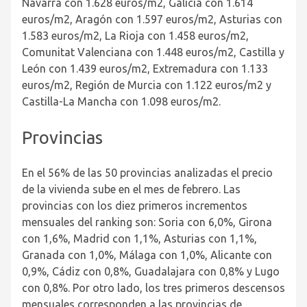
Navarra con 1.628 euros/m
2
, Galicia con 1.614
euros/m
2
, Aragón con 1.597 euros/m
2
, Asturias con
1.583 euros/m
2
, La Rioja con 1.458 euros/m
2
,
Comunitat Valenciana con 1.448 euros/m
2
, Castilla y
León con 1.439 euros/m
2
, Extremadura con 1.133
euros/m
2
, Región de Murcia con 1.122 euros/m
2
y
Castilla-La Mancha con 1.098 euros/m
2
.
Provincias
En el 56% de las 50 provincias analizadas el precio
de la vivienda sube en el mes de febrero. Las
provincias con los diez primeros incrementos
mensuales del ranking son: Soria con 6,0%, Girona
con 1,6%, Madrid con 1,1%, Asturias con 1,1%,
Granada con 1,0%, Málaga con 1,0%, Alicante con
0,9%, Cádiz con 0,8%, Guadalajara con 0,8% y Lugo
con 0,8%. Por otro lado, los tres primeros descensos
mensuales corresponden a las provincias de