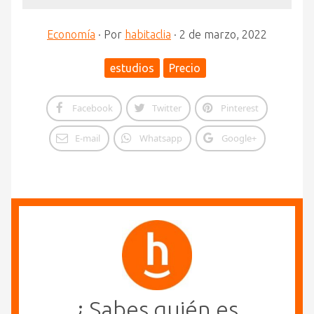
Economía
·
Por
habitaclia
·
2 de marzo, 2022
estudios
Precio
Facebook
Twitter
Pinterest
E-mail
Whatsapp
Google+
¿ Sabes quién es