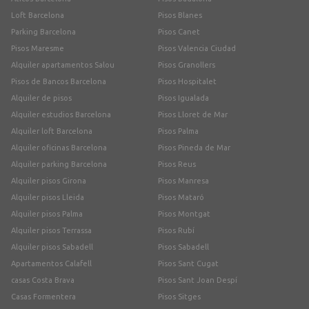
Loft Barcelona
Pisos Blanes
Parking Barcelona
Pisos Canet
Pisos Maresme
Pisos Valencia Ciudad
Alquiler apartamentos Salou
Pisos Granollers
Pisos de Bancos Barcelona
Pisos Hospitalet
Alquiler de pisos
Pisos Igualada
Alquiler estudios Barcelona
Pisos Lloret de Mar
Alquiler loft Barcelona
Pisos Palma
Alquiler oficinas Barcelona
Pisos Pineda de Mar
Alquiler parking Barcelona
Pisos Reus
Alquiler pisos Girona
Pisos Manresa
Alquiler pisos Lleida
Pisos Mataró
Alquiler pisos Palma
Pisos Montgat
Alquiler pisos Terrassa
Pisos Rubí
Alquiler pisos Sabadell
Pisos Sabadell
Apartamentos Calafell
Pisos Sant Cugat
casas Costa Brava
Pisos Sant Joan Despí
Casas Formentera
Pisos Sitges