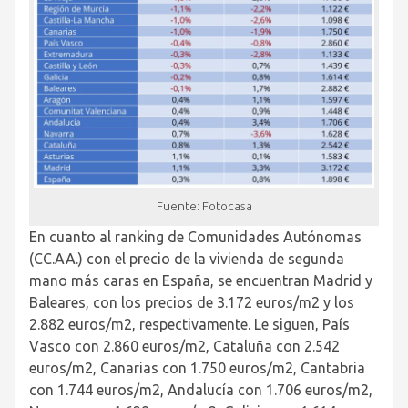
Fuente: Fotocasa
En cuanto al ranking de Comunidades Autónomas
(CC.AA.) con el precio de la vivienda de segunda
mano más caras en España, se encuentran Madrid y
Baleares, con los precios de 3.172 euros/m
2
y los
2.882 euros/m
2
, respectivamente. Le siguen, País
Vasco con 2.860 euros/m
2
, Cataluña con 2.542
euros/m
2
, Canarias con 1.750 euros/m
2
, Cantabria
con 1.744 euros/m
2
, Andalucía con 1.706 euros/m
2
,