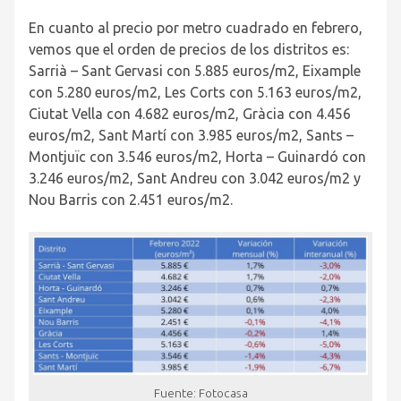
En cuanto al precio por metro cuadrado en febrero,
vemos que el orden de precios de los distritos es:
Sarrià – Sant Gervasi con 5.885 euros/m
2
, Eixample
con 5.280 euros/m
2
, Les Corts con 5.163 euros/m
2
,
Ciutat Vella con 4.682 euros/m
2
, Gràcia con 4.456
euros/m
2
, Sant Martí con 3.985 euros/m
2
, Sants –
Montjuïc con 3.546 euros/m
2
, Horta – Guinardó con
3.246 euros/m
2
, Sant Andreu con 3.042 euros/m
2
y
Nou Barris con 2.451 euros/m
2
.
Fuente: Fotocasa