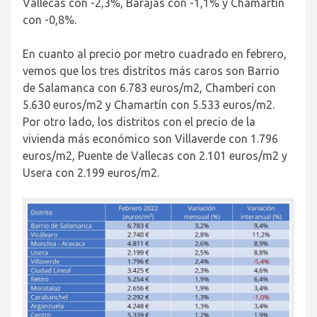
Vallecas con -2,3%, Barajas con -1,1% y Chamartín
con -0,8%.
En cuanto al precio por metro cuadrado en febrero,
vemos que los tres distritos más caros son Barrio
de Salamanca con 6.783 euros/m
2
, Chamberí con
5.630 euros/m
2
y
Chamartín con 5.533 euros/m
2
.
Por otro lado, los distritos con el precio de la
vivienda más económico son Villaverde con 1.796
euros/m
2
, Puente de Vallecas con 2.101 euros/m
2
y
Usera con 2.199 euros/m
2
.