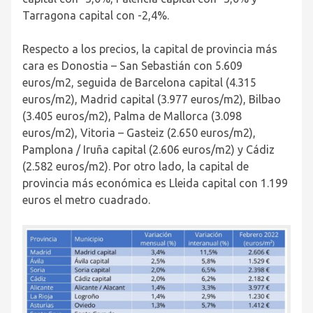
Tarragona capital con -2,4%.
Respecto a los precios, la capital de provincia más
cara es Donostia – San Sebastián con 5.609
euros/m
2
, seguida de Barcelona capital (4.315
euros/m
2
), Madrid capital (3.977 euros/m
2
), Bilbao
(3.405 euros/m
2
), Palma de Mallorca (3.098
euros/m
2
), Vitoria – Gasteiz (2.650 euros/m
2
),
Pamplona / Iruña capital (2.606 euros/m
2
) y Cádiz
(2.582 euros/m
2
). Por otro lado, la capital de
provincia más económica es Lleida capital con 1.199
euros el metro cuadrado.