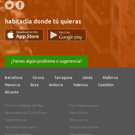
habitaclia donde tú quieras
¿Tienes algún problema o sugerencia?
Barcelona
Girona
Tarragona
Lleida
Mallorca
Menorca
Ibiza
Andorra
Valencia
Castellón
Alicante
Pisos en Malgrat de Mar
Pisos Esparreguera
Apartamentos Costa Brava
Pisos Girona
Casas Pirineos
Obra nueva
Apartamentos Salou
Oficinas Barcelona
Áticos Barcelona
Pisos Badalona