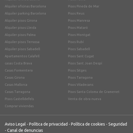
Alquiler oficinas Barcelona
Pisos Pineda de Mar
Alquiler parking Barcelona
Pisos Reus
Alquiler pisos Girona
Pisos Manresa
Alquiler pisos Lleida
Pisos Mataró
Alquiler pisos Palma
Pisos Montgat
Alquiler pisos Terrassa
Pisos Rubí
Alquiler pisos Sabadell
Pisos Sabadell
Apartamentos Calafell
Pisos Sant Cugat
casas Costa Brava
Pisos Sant Joan Despí
Casas Formentera
Pisos Sitges
Casas Girona
Pisos Tarragona
Casas Mallorca
Pisos Viladecans
Casas Tarragona
Pisos Santa Coloma de Gramenet
Pisos Castelldefels
Venta de obra nueva
Comprar viviendas
Aviso Legal
-
Política de privacidad
-
Política de cookies
-
Seguridad
-
Canal de denuncias