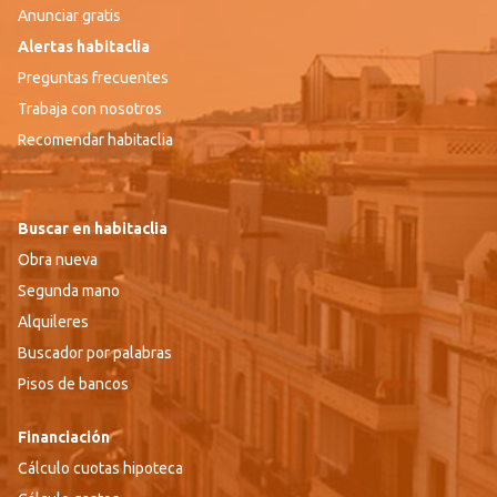
Anunciar gratis
Alertas habitaclia
Preguntas frecuentes
Trabaja con nosotros
Recomendar habitaclia
Buscar en habitaclia
Obra nueva
Segunda mano
Alquileres
Buscador por palabras
Pisos de bancos
Financiación
Cálculo cuotas hipoteca