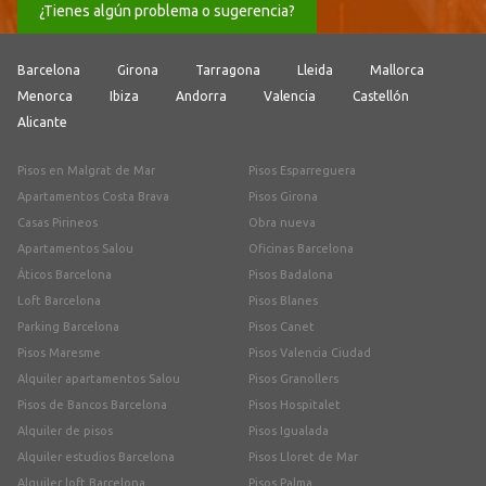
¿Tienes algún problema o sugerencia?
Barcelona
Girona
Tarragona
Lleida
Mallorca
Menorca
Ibiza
Andorra
Valencia
Castellón
Alicante
Pisos en Malgrat de Mar
Pisos Esparreguera
Apartamentos Costa Brava
Pisos Girona
Casas Pirineos
Obra nueva
Apartamentos Salou
Oficinas Barcelona
Áticos Barcelona
Pisos Badalona
Loft Barcelona
Pisos Blanes
Parking Barcelona
Pisos Canet
Pisos Maresme
Pisos Valencia Ciudad
Alquiler apartamentos Salou
Pisos Granollers
Pisos de Bancos Barcelona
Pisos Hospitalet
Alquiler de pisos
Pisos Igualada
Alquiler estudios Barcelona
Pisos Lloret de Mar
Alquiler loft Barcelona
Pisos Palma