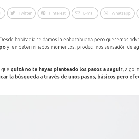
k
Twitter
Pinterest
E-mail
Whatsapp
 Desde habitaclia te damos la enhorabuena pero queremos advert
mpo
y, en determinados momentos, producirnos sensación de ag
s que
quizá no te hayas planteado los pasos a seguir
, algo 
icar la búsqueda a través de unos
pasos, básicos pero efe