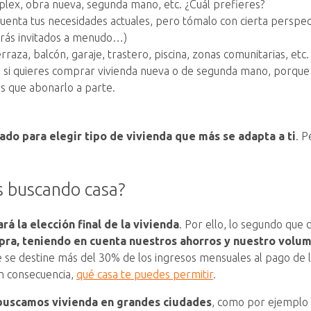
 dúplex, obra nueva, segunda mano, etc. ¿Cuál prefieres?
cuenta tus necesidades actuales, pero tómalo con cierta perspec
drás invitados a menudo…)
rraza, balcón, garaje, trastero, piscina, zonas comunitarias, etc.
e si quieres comprar vivienda nueva o de segunda mano, porque 
s que abonarlo a parte.
ado para elegir tipo de vivienda que más se adapta a ti
. 
s buscando casa?
 la elección final de la vivienda
. Por ello, lo segundo qu
ra, teniendo en cuenta nuestros ahorros y nuestro volum
se destine más del 30% de los ingresos mensuales al pago de la h
n consecuencia,
qué casa te puedes permitir
.
buscamos vivienda en grandes ciudades
, como por ejemplo 