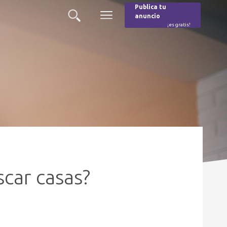
Publica tu
anuncio
Buscar
Menú
¡es gratis!
Burger
car casas?