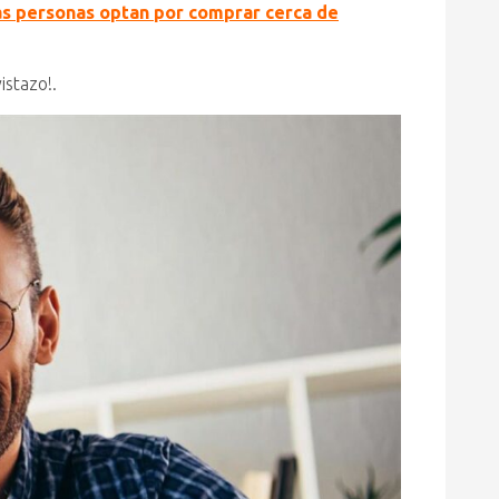
s personas optan por comprar cerca de
istazo!.