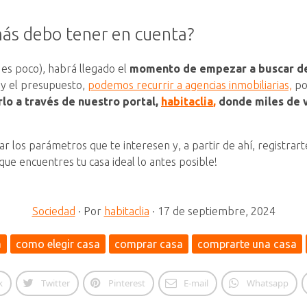
más debo tener en cuenta?
 es poco), habrá llegado el
momento de empezar a buscar de
s y el presupuesto,
podemos recurrir a agencias inmobiliarias,
po
rlo a través de nuestro portal,
habitaclia
,
donde miles de v
r los parámetros que te interesen y, a partir de ahí, registrar
ue encuentres tu casa ideal lo antes posible!
Sociedad
·
Por
habitaclia
·
17 de septiembre, 2024
a
como elegir casa
comprar casa
comprarte una casa
k
Twitter
Pinterest
E-mail
Whatsapp