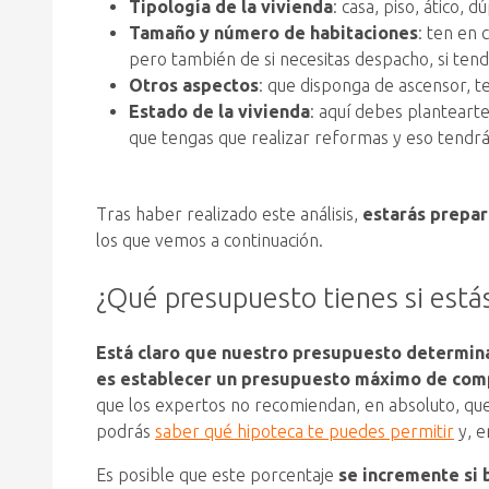
Tipología de la vivienda
: casa, piso, ático,
Tamaño y número de habitaciones
: ten en 
pero también de si necesitas despacho, si ten
Otros aspectos
: que disponga de ascensor, te
Estado de la vivienda
: aquí debes planteart
que tengas que realizar reformas y eso tendrá
Tras haber realizado este análisis,
estarás prepar
los que vemos a continuación.
¿Qué presupuesto tienes si está
Está claro que nuestro presupuesto determinará
es establecer un presupuesto máximo de comp
que los expertos no recomiendan, en absoluto, que 
podrás
saber qué hipoteca te puedes permitir
y, e
Es posible que este porcentaje
se incremente si 