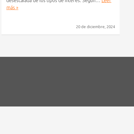
desescalada de los tipos de interés. Según…
Leer
más »
20 de diciembre, 2024