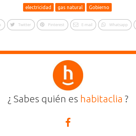
electricidad
gas natural
Gobierno
k
Twitter
Pinterest
E-mail
Whatsapp
¿ Sabes quién es
habitaclia
?