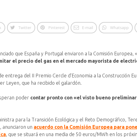
k
Twitter
Pinterest
E-mail
Whatsapp
nciado que España y Portugal enviaron a la Comisión Europea, «
itar el precio del gas en el mercado mayorista de electri
y de entrega del II Premio Cercle d’Economia a la Construcción 
er Leyen, que ha recibido el galardón.
esperan poder
contar pronto con «el visto bueno prelimina
ministra para la Transición Ecológica y el Reto Demográfico, Te
o, anunciaron un
acuerdo con la Comisión Europea para poner
ica
, que se situará en una media de 50 euros/MWh en los próx