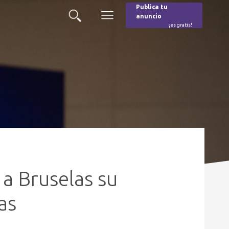
Publica tu
anuncio
Buscar
Menú
¡es gratis!
Burger
a Bruselas su
as