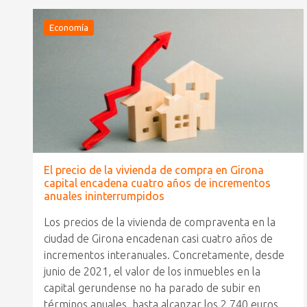
Economía
El precio de la vivienda de compra en Girona
capital encadena cuatro años de incrementos
anuales ininterrumpidos
Los precios de la vivienda de compraventa en la
ciudad de Girona encadenan casi cuatro años de
incrementos interanuales. Concretamente, desde
junio de 2021, el valor de los inmuebles en la
capital gerundense no ha parado de subir en
términos anuales, hasta alcanzar los 2.740 euros