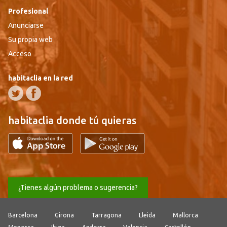
Profesional
Anunciarse
Su propia web
Acceso
habitaclia en la red
habitaclia donde tú quieras
¿Tienes algún problema o sugerencia?
Barcelona
Girona
Tarragona
Lleida
Mallorca