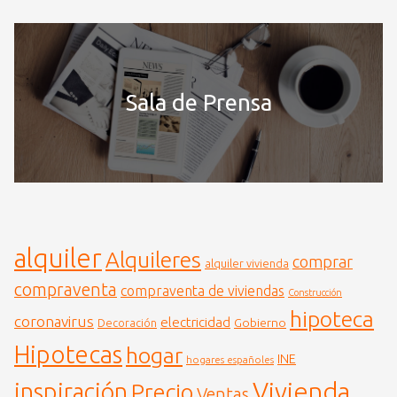
Sala de Prensa
alquiler
Alquileres
comprar
alquiler vivienda
compraventa
compraventa de viviendas
Construcción
hipoteca
coronavirus
electricidad
Gobierno
Decoración
Hipotecas
hogar
INE
hogares españoles
Vivienda
inspiración
Precio
Ventas