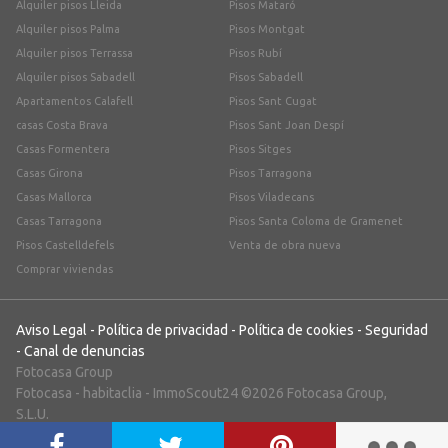
Alquiler pisos Lleida
Pisos Mataró
Alquiler pisos Palma
Pisos Montgat
Alquiler pisos Terrassa
Pisos Rubí
Alquiler pisos Sabadell
Pisos Sabadell
Apartamentos Calafell
Pisos Sant Cugat
casas Costa Brava
Pisos Sant Joan Despí
Casas Formentera
Pisos Sitges
Casas Girona
Pisos Tarragona
Casas Mallorca
Pisos Viladecans
Casas Tarragona
Pisos Santa Coloma de Gramenet
Pisos Castelldefels
Venta de obra nueva
Comprar viviendas
Aviso Legal
-
Política de privacidad
-
Política de cookies
-
Seguridad
-
Canal de denuncias
Fotocasa Group
Fotocasa
-
habitaclia
-
ImmoScout24
©2026 Fotocasa Group,
S.L.U.
;)