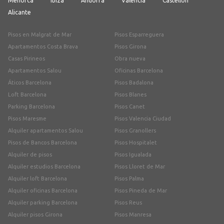
Menorca
Ibiza
Andorra
Valencia
Castellón
Alicante
Pisos en Malgrat de Mar
Pisos Esparreguera
Apartamentos Costa Brava
Pisos Girona
Casas Pirineos
Obra nueva
Apartamentos Salou
Oficinas Barcelona
Áticos Barcelona
Pisos Badalona
Loft Barcelona
Pisos Blanes
Parking Barcelona
Pisos Canet
Pisos Maresme
Pisos Valencia Ciudad
Alquiler apartamentos Salou
Pisos Granollers
Pisos de Bancos Barcelona
Pisos Hospitalet
Alquiler de pisos
Pisos Igualada
Alquiler estudios Barcelona
Pisos Lloret de Mar
Alquiler loft Barcelona
Pisos Palma
Alquiler oficinas Barcelona
Pisos Pineda de Mar
Alquiler parking Barcelona
Pisos Reus
Alquiler pisos Girona
Pisos Manresa