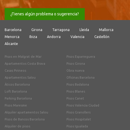
¿Tienes algún problema o sugerencia?
Barcelona
Girona
Tarragona
Lleida
Mallorca
Menorca
Ibiza
Andorra
Valencia
Castellón
Alicante
Pisos en Malgrat de Mar
Pisos Esparreguera
Apartamentos Costa Brava
Pisos Girona
Casas Pirineos
Obra nueva
Apartamentos Salou
Oficinas Barcelona
Áticos Barcelona
Pisos Badalona
Loft Barcelona
Pisos Blanes
Parking Barcelona
Pisos Canet
Pisos Maresme
Pisos Valencia Ciudad
Alquiler apartamentos Salou
Pisos Granollers
Pisos de Bancos Barcelona
Pisos Hospitalet
Alquiler de pisos
Pisos Igualada