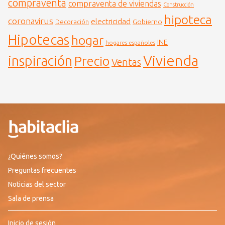
compraventa
compraventa de viviendas
Construcción
hipoteca
coronavirus
electricidad
Gobierno
Decoración
Hipotecas
hogar
INE
hogares españoles
Vivienda
inspiración
Precio
Ventas
¿Quiénes somos?
Preguntas frecuentes
Noticias del sector
Sala de prensa
Inicio de sesión