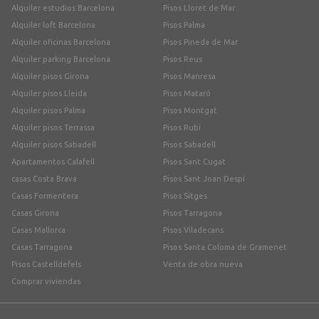
Alquiler estudios Barcelona
Pisos Lloret de Mar
Alquiler loft Barcelona
Pisos Palma
Alquiler oficinas Barcelona
Pisos Pineda de Mar
Alquiler parking Barcelona
Pisos Reus
Alquiler pisos Girona
Pisos Manresa
Alquiler pisos Lleida
Pisos Mataró
Alquiler pisos Palma
Pisos Montgat
Alquiler pisos Terrassa
Pisos Rubí
Alquiler pisos Sabadell
Pisos Sabadell
Apartamentos Calafell
Pisos Sant Cugat
casas Costa Brava
Pisos Sant Joan Despí
Casas Formentera
Pisos Sitges
Casas Girona
Pisos Tarragona
Casas Mallorca
Pisos Viladecans
Casas Tarragona
Pisos Santa Coloma de Gramenet
Pisos Castelldefels
Venta de obra nueva
Comprar viviendas