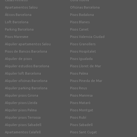
Casas Pirineos
Obra nueva
Apartamentos Salou
Oficinas Barcelona
Áticos Barcelona
Pisos Badalona
Loft Barcelona
Pisos Blanes
Parking Barcelona
Pisos Canet
Pisos Maresme
Pisos Valencia Ciudad
Alquiler apartamentos Salou
Pisos Granollers
Pisos de Bancos Barcelona
Pisos Hospitalet
Alquiler de pisos
Pisos Igualada
Alquiler estudios Barcelona
Pisos Lloret de Mar
Alquiler loft Barcelona
Pisos Palma
Alquiler oficinas Barcelona
Pisos Pineda de Mar
Alquiler parking Barcelona
Pisos Reus
Alquiler pisos Girona
Pisos Manresa
Alquiler pisos Lleida
Pisos Mataró
Alquiler pisos Palma
Pisos Montgat
Alquiler pisos Terrassa
Pisos Rubí
Alquiler pisos Sabadell
Pisos Sabadell
Apartamentos Calafell
Pisos Sant Cugat