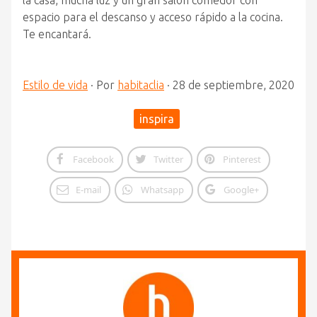
la casa, mucha luz y un gran salón comedor con
espacio para el descanso y acceso rápido a la cocina.
Te encantará.
Estilo de vida
·
Por
habitaclia
·
28 de septiembre, 2020
inspira
Facebook
Twitter
Pinterest
E-mail
Whatsapp
Google+