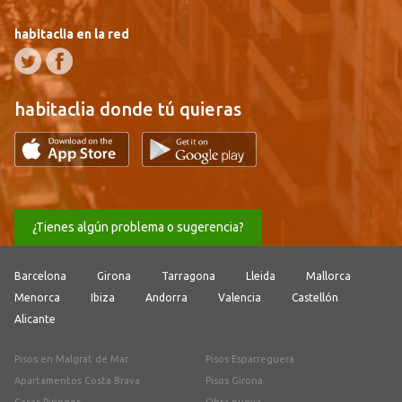
habitaclia en la red
habitaclia donde tú quieras
¿Tienes algún problema o sugerencia?
Barcelona
Girona
Tarragona
Lleida
Mallorca
Menorca
Ibiza
Andorra
Valencia
Castellón
Alicante
Pisos en Malgrat de Mar
Pisos Esparreguera
Apartamentos Costa Brava
Pisos Girona