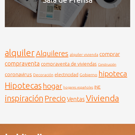
alquiler
Alquileres
comprar
alquiler vivienda
compraventa
compraventa de viviendas
Construcción
hipoteca
coronavirus
electricidad
Gobierno
Decoración
Hipotecas
hogar
INE
hogares españoles
Vivienda
inspiración
Precio
Ventas