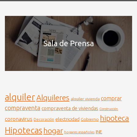
Sala de Prensa
alquiler
Alquileres
comprar
alquiler vivienda
compraventa
compraventa de viviendas
Construcción
hipoteca
coronavirus
electricidad
Gobierno
Decoración
Hipotecas
hogar
INE
hogares españoles