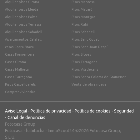
Alquiler pisos Girona
Pisos Manresa
Alquiler pisos Lleida
Pisos Mataró
Alquiler pisos Palma
Pisos Montgat
Alquiler pisos Terrassa
Pisos Rubí
Alquiler pisos Sabadell
Pisos Sabadell
Apartamentos Calafell
Pisos Sant Cugat
casas Costa Brava
Pisos Sant Joan Despí
Casas Formentera
Pisos Sitges
Casas Girona
Pisos Tarragona
Casas Mallorca
Pisos Viladecans
Casas Tarragona
Pisos Santa Coloma de Gramenet
Pisos Castelldefels
Venta de obra nueva
Comprar viviendas
Aviso Legal
-
Política de privacidad
-
Política de cookies
-
Seguridad
-
Canal de denuncias
Fotocasa Group
Fotocasa
-
habitaclia
-
ImmoScout24
©2026 Fotocasa Group,
S.L.U.