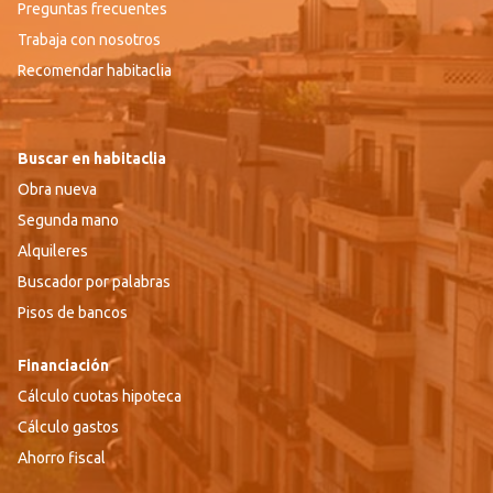
Preguntas frecuentes
Trabaja con nosotros
Recomendar habitaclia
Buscar en habitaclia
Obra nueva
Segunda mano
Alquileres
Buscador por palabras
Pisos de bancos
Financiación
Cálculo cuotas hipoteca
Cálculo gastos
Ahorro fiscal