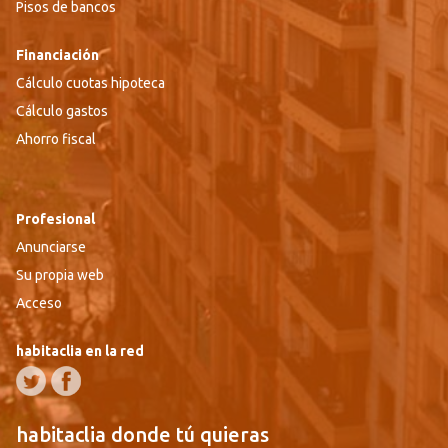
Pisos de bancos
Financiación
Cálculo cuotas hipoteca
Cálculo gastos
Ahorro fiscal
Profesional
Anunciarse
Su propia web
Acceso
habitaclia en la red
habitaclia donde tú quieras