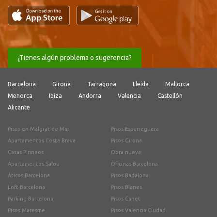
¿Tienes algún problema o sugerencia?
Barcelona
Girona
Tarragona
Lleida
Mallorca
Menorca
Ibiza
Andorra
Valencia
Castellón
Alicante
Pisos en Malgrat de Mar
Pisos Esparreguera
Apartamentos Costa Brava
Pisos Girona
Casas Pirineos
Obra nueva
Apartamentos Salou
Oficinas Barcelona
Áticos Barcelona
Pisos Badalona
Loft Barcelona
Pisos Blanes
Parking Barcelona
Pisos Canet
Pisos Maresme
Pisos Valencia Ciudad