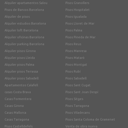
Alquiler apartamentos Salou
Pisos Granollers
Pisos de Bancos Barcelona
Pisos Hospitalet
Alquiler de pisos
Pisos Igualada
Alquiler estudios Barcelona
Pisos Lloret de Mar
Alquiler loft Barcelona
Pisos Palma
Alquiler oficinas Barcelona
Pisos Pineda de Mar
Alquiler parking Barcelona
Pisos Reus
Alquiler pisos Girona
Pisos Manresa
Alquiler pisos Lleida
Pisos Mataró
Alquiler pisos Palma
Pisos Montgat
Alquiler pisos Terrassa
Pisos Rubí
Alquiler pisos Sabadell
Pisos Sabadell
Apartamentos Calafell
Pisos Sant Cugat
casas Costa Brava
Pisos Sant Joan Despí
Casas Formentera
Pisos Sitges
Casas Girona
Pisos Tarragona
Casas Mallorca
Pisos Viladecans
Casas Tarragona
Pisos Santa Coloma de Gramenet
Pisos Castelldefels
Venta de obra nueva