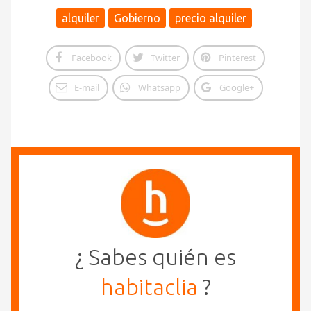
alquiler
Gobierno
precio alquiler
Facebook
Twitter
Pinterest
E-mail
Whatsapp
Google+
¿ Sabes quién es
habitaclia
?