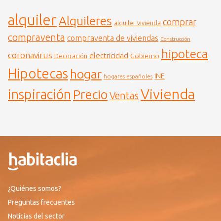
alquiler
Alquileres
comprar
alquiler vivienda
compraventa
compraventa de viviendas
Construcción
hipoteca
coronavirus
electricidad
Gobierno
Decoración
Hipotecas
hogar
INE
hogares españoles
Vivienda
inspiración
Precio
Ventas
¿Quiénes somos?
Preguntas frecuentes
Noticias del sector