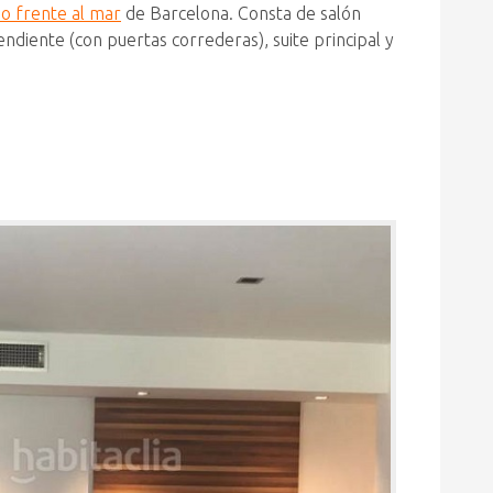
do frente al mar
de Barcelona. Consta de salón
endiente (con puertas correderas), suite principal y