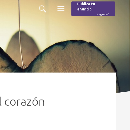
Publica tu
anuncio
Buscar
Menú
¡es gratis!
Burger
l corazón