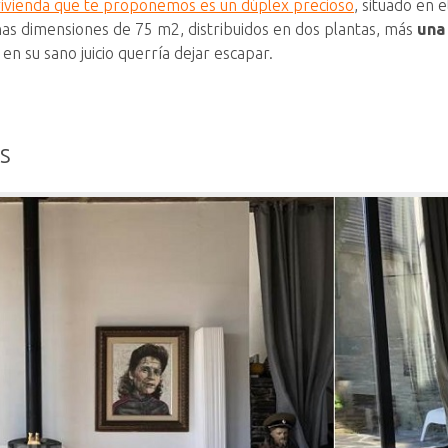
vivienda que te proponemos es un dúplex precioso
, situado en 
nas dimensiones de 75 m2, distribuidos en dos plantas, más
una
en su sano juicio querría dejar escapar.
s