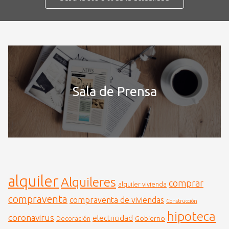
Sala de Prensa
alquiler
Alquileres
comprar
alquiler vivienda
compraventa
compraventa de viviendas
Construcción
hipoteca
coronavirus
electricidad
Gobierno
Decoración