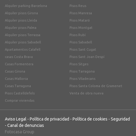
Alquiler parking Barcelona
Pisos Reus
Alquiler pisos Girona
Pisos Manresa
Alquiler pisos Lleida
Pisos Mataró
Alquiler pisos Palma
Pisos Montgat
Alquiler pisos Terrassa
Pisos Rubí
Alquiler pisos Sabadell
Pisos Sabadell
Apartamentos Calafell
Pisos Sant Cugat
casas Costa Brava
Pisos Sant Joan Despí
Casas Formentera
Pisos Sitges
Casas Girona
Pisos Tarragona
Casas Mallorca
Pisos Viladecans
Casas Tarragona
Pisos Santa Coloma de Gramenet
Pisos Castelldefels
Venta de obra nueva
Comprar viviendas
Aviso Legal
-
Política de privacidad
-
Política de cookies
-
Seguridad
-
Canal de denuncias
Fotocasa Group