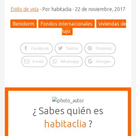
Estilo de vida
·
Por
habitaclia
·
22 de noviembre, 2017
Benidorm
Fondos internacionales
viviendas de
lujo
Facebook
Twitter
Pinterest
E-mail
Whatsapp
Google+
¿ Sabes quién es
habitaclia
?