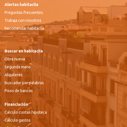
Alertas habitaclia
Preguntas frecuentes
Trabaja con nosotros
Recomendar habitaclia
Buscar en habitaclia
Obra nueva
Segunda mano
Alquileres
Buscador por palabras
Pisos de bancos
Financiación
Cálculo cuotas hipoteca
Cálculo gastos