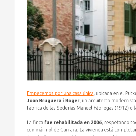
Empecemos por una casa única
, ubicada en el Put
Joan Bruguera i Roger
, un arquitecto modernist
fábrica de las Sederias Manuel Fàbregas (1912) o l
La finca
fue rehabilitada en 2006
, respetando tod
con mármol de Carrara. La vivienda está completa