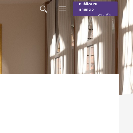
Publica tu
anuncio
Buscar
Menú
¡es gratis!
Burger