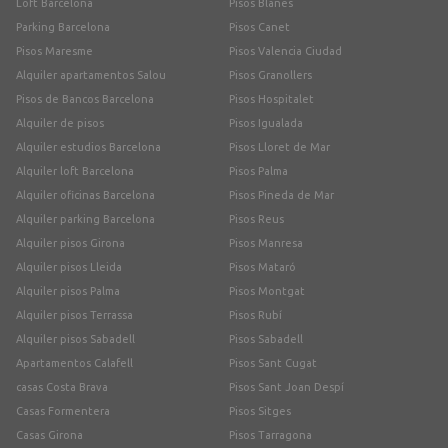
Loft Barcelona
Pisos Blanes
Parking Barcelona
Pisos Canet
Pisos Maresme
Pisos Valencia Ciudad
Alquiler apartamentos Salou
Pisos Granollers
Pisos de Bancos Barcelona
Pisos Hospitalet
Alquiler de pisos
Pisos Igualada
Alquiler estudios Barcelona
Pisos Lloret de Mar
Alquiler loft Barcelona
Pisos Palma
Alquiler oficinas Barcelona
Pisos Pineda de Mar
Alquiler parking Barcelona
Pisos Reus
Alquiler pisos Girona
Pisos Manresa
Alquiler pisos Lleida
Pisos Mataró
Alquiler pisos Palma
Pisos Montgat
Alquiler pisos Terrassa
Pisos Rubí
Alquiler pisos Sabadell
Pisos Sabadell
Apartamentos Calafell
Pisos Sant Cugat
casas Costa Brava
Pisos Sant Joan Despí
Casas Formentera
Pisos Sitges
Casas Girona
Pisos Tarragona