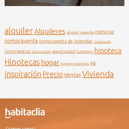
alquiler
Alquileres
comprar
alquiler vivienda
compraventa
compraventa de viviendas
Construcción
hipoteca
coronavirus
electricidad
Gobierno
Decoración
Hipotecas
hogar
INE
hogares españoles
Vivienda
inspiración
Precio
Ventas
¿Quiénes somos?