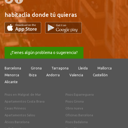
habitaclia donde tú quieras
¿Tienes algún problema o sugerencia?
Barcelona
Girona
Tarragona
Lleida
Mallorca
Menorca
Ibiza
Andorra
Valencia
Castellón
Alicante
Pisos en Malgrat de Mar
Pisos Esparreguera
Apartamentos Costa Brava
Pisos Girona
Casas Pirineos
Obra nueva
Apartamentos Salou
Oficinas Barcelona
Áticos Barcelona
Pisos Badalona