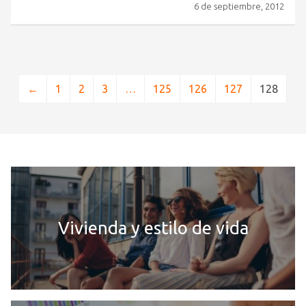
6 de septiembre, 2012
←
1
2
3
…
125
126
127
128
Vivienda y estilo de vida