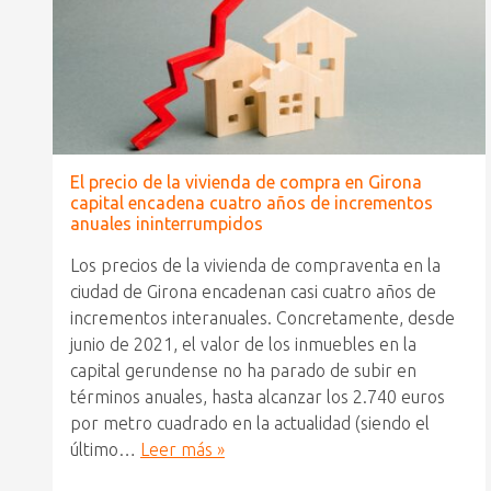
El precio de la vivienda de compra en Girona
capital encadena cuatro años de incrementos
anuales ininterrumpidos
Los precios de la vivienda de compraventa en la
ciudad de Girona encadenan casi cuatro años de
incrementos interanuales. Concretamente, desde
junio de 2021, el valor de los inmuebles en la
capital gerundense no ha parado de subir en
términos anuales, hasta alcanzar los 2.740 euros
por metro cuadrado en la actualidad (siendo el
último…
Leer más »