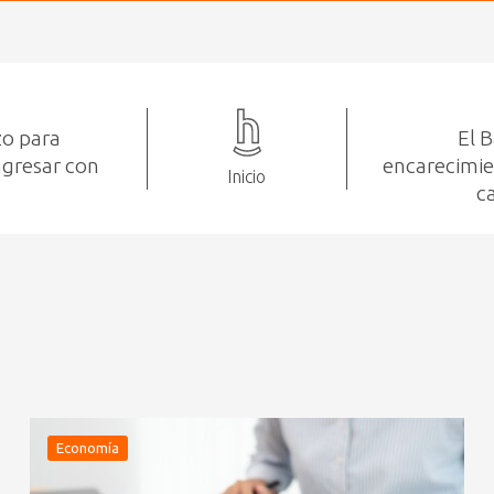
zo para
El 
ngresar con
encarecimien
Inicio
c
Economía