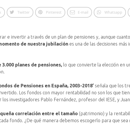
k
Twitter
Pinterest
E-mail
Whatsapp
e invertir a través de un plan de pensiones y, aunque cuanto
momento de nuestra jubilación
es una de las decisiones más
e 3.000 planes de pensiones,
lo que convierte la elección en un
ón.
Fondos de Pensiones en España, 2003-2018’
señala que los tr
invertido. Los fondos con mayor rentabilidad no son los que t
r los investigadores Pablo Fernández, profesor del IESE, y Jua
equeña correlación entre el tamaño
(patrimonio) y la rentabi
de cada fondo. ¿De qué manera debemos escogerlo para que sea 