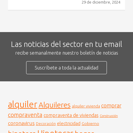
29 de diciembre, 2024
Las noticias del sector en tu email
recibe semanalmente nuestro boletín de noticias
Suscríbete a toda la actualidad
alquiler
Alquileres
comprar
alquiler vivienda
compraventa
compraventa de viviendas
Construcción
coronavirus
electricidad
Gobierno
Decoración