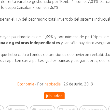
de renta variable gestionado por ‘Renta 4’, con el 7,01%. Santa
r lo ocupa Caixabank, con el 5,62%.
peran el 1% del patrimonio total invertido del sistema individua
n mayor patrimonio es del 1,69% y por número de partícipes, de
una de gestoras independientes
y tan sólo hay cinco asegura
 que hubo cuatro fondos de pensiones que tuvieron rentabilidad
os reparten casi a partes iguales bancos y aseguradoras, que reg
Economía
·
Por
habitaclia
·
26 de junio, 2019
jubilados
k
Twitter
Pinterest
E-mail
Whatsapp