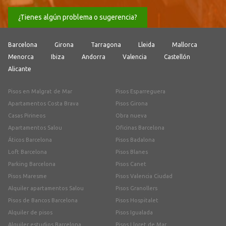
¿Tienes algún problema o sugerencia?
Barcelona
Girona
Tarragona
Lleida
Mallorca
Menorca
Ibiza
Andorra
Valencia
Castellón
Alicante
Pisos en Malgrat de Mar
Pisos Esparreguera
Apartamentos Costa Brava
Pisos Girona
Casas Pirineos
Obra nueva
Apartamentos Salou
Oficinas Barcelona
Áticos Barcelona
Pisos Badalona
Loft Barcelona
Pisos Blanes
Parking Barcelona
Pisos Canet
Pisos Maresme
Pisos Valencia Ciudad
Alquiler apartamentos Salou
Pisos Granollers
Pisos de Bancos Barcelona
Pisos Hospitalet
Alquiler de pisos
Pisos Igualada
Alquiler estudios Barcelona
Pisos Lloret de Mar