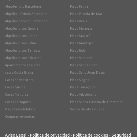
Alquiler loft Barcelona
Pisos Palma
Alquiler oficinas Barcelona
Pisos Pineda de Mar
Alquiler parking Barcelona
Pisos Reus
Alquiler pisos Girona
Pisos Manresa
Alquiler pisos Lleida
Pisos Mataró
Alquiler pisos Palma
Pisos Montgat
Alquiler pisos Terrassa
Pisos Rubí
Alquiler pisos Sabadell
Pisos Sabadell
Apartamentos Calafell
Pisos Sant Cugat
casas Costa Brava
Pisos Sant Joan Despí
Casas Formentera
Pisos Sitges
Casas Girona
Pisos Tarragona
Casas Mallorca
Pisos Viladecans
Casas Tarragona
Pisos Santa Coloma de Gramenet
Pisos Castelldefels
Venta de obra nueva
Comprar viviendas
Aviso Legal
-
Política de privacidad
-
Política de cookies
-
Seguridad