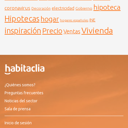
hipoteca
coronavirus
electricidad
Gobierno
Decoración
Hipotecas
hogar
INE
hogares españoles
Vivienda
inspiración
Precio
Ventas
¿Quiénes somos?
Preguntas frecuentes
Noticias del sector
Sala de prensa
Inicio de sesión