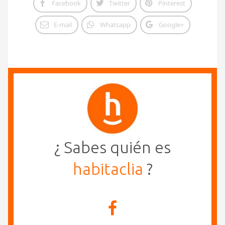
Facebook
Twitter
Pinterest
E-mail
Whatsapp
Google+
¿ Sabes quién es
habitaclia
?