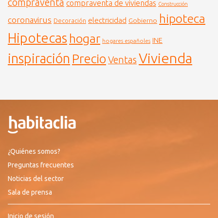
compraventa
compraventa de viviendas
Construcción
hipoteca
coronavirus
electricidad
Gobierno
Decoración
Hipotecas
hogar
INE
hogares españoles
Vivienda
inspiración
Precio
Ventas
¿Quiénes somos?
Preguntas frecuentes
Noticias del sector
Sala de prensa
Inicio de sesión