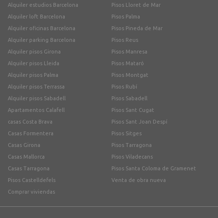
Alquiler estudios Barcelona
Pisos Lloret de Mar
Alquiler loft Barcelona
Pisos Palma
Alquiler oficinas Barcelona
Pisos Pineda de Mar
Alquiler parking Barcelona
Pisos Reus
Alquiler pisos Girona
Pisos Manresa
Alquiler pisos Lleida
Pisos Mataró
Alquiler pisos Palma
Pisos Montgat
Alquiler pisos Terrassa
Pisos Rubí
Alquiler pisos Sabadell
Pisos Sabadell
Apartamentos Calafell
Pisos Sant Cugat
casas Costa Brava
Pisos Sant Joan Despí
Casas Formentera
Pisos Sitges
Casas Girona
Pisos Tarragona
Casas Mallorca
Pisos Viladecans
Casas Tarragona
Pisos Santa Coloma de Gramenet
Pisos Castelldefels
Venta de obra nueva
Comprar viviendas