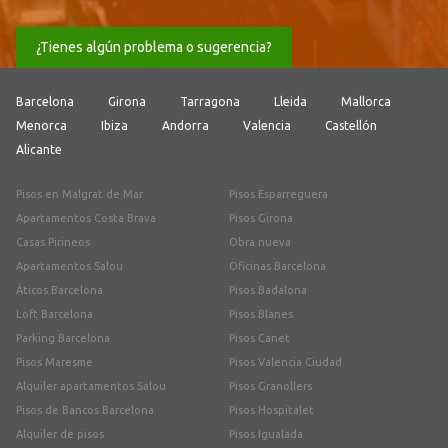
¿Tienes algún problema o sugerencia?
Barcelona
Girona
Tarragona
Lleida
Mallorca
Menorca
Ibiza
Andorra
Valencia
Castellón
Alicante
Pisos en Malgrat de Mar
Pisos Esparreguera
Apartamentos Costa Brava
Pisos Girona
Casas Pirineos
Obra nueva
Apartamentos Salou
Oficinas Barcelona
Áticos Barcelona
Pisos Badalona
Loft Barcelona
Pisos Blanes
Parking Barcelona
Pisos Canet
Pisos Maresme
Pisos Valencia Ciudad
Alquiler apartamentos Salou
Pisos Granollers
Pisos de Bancos Barcelona
Pisos Hospitalet
Alquiler de pisos
Pisos Igualada