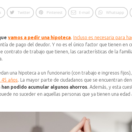
k
Twitter
Pinterest
E-mail
Whatsapp
 que
vamos a pedir una hipoteca
.
Incluso es necesaria para ha
antía de pago del deudor. Y no es el único factor que tienen en
e contrato de trabajo que tienen, las características de la famil
a.
n una hipoteca a un funcionario (con trabajo e ingresos fijos)
y 45 años
. La mayor parte de ciudadanos que se encuentran den
a han podido acumular algunos ahorros
. Además, y esta cues
puede no suceder en aquellas personas que ya tienen una edad