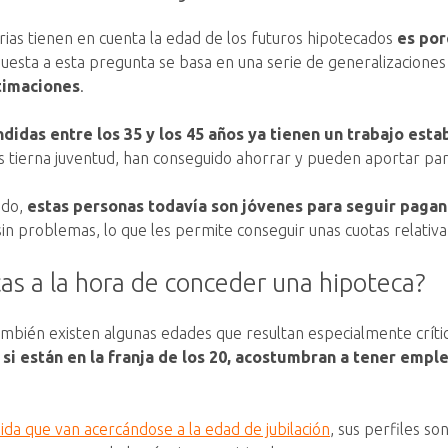
rias tienen en cuenta la edad de los futuros hipotecados
es por
esta a esta pregunta se basa en una serie de generalizaciones 
stimaciones
.
das entre los 35 y los 45 años ya tienen un trabajo esta
 tierna juventud, han conseguido ahorrar y pueden aportar part
odo,
estas personas todavía son jóvenes para seguir paga
sin problemas, lo que les permite conseguir unas cuotas relat
cas a la hora de conceder una hipoteca?
ién existen algunas edades que resultan especialmente críticas
si están en la franja de los 20, acostumbran a tener emp
da que van acercándose a la edad de jubilación
, sus perfiles s