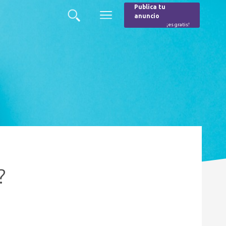
Publica tu
anuncio
Buscar
Menú
¡es gratis!
Burger
?