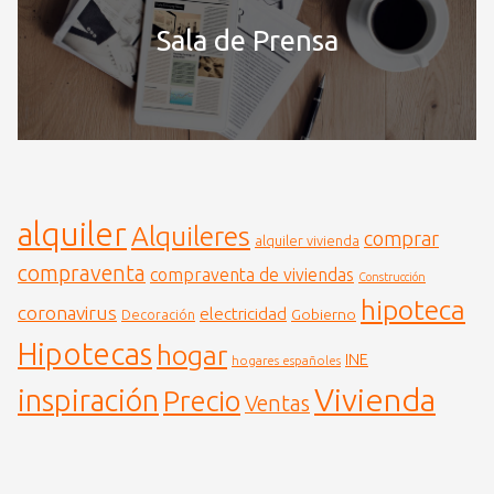
Sala de Prensa
alquiler
Alquileres
comprar
alquiler vivienda
compraventa
compraventa de viviendas
Construcción
hipoteca
coronavirus
electricidad
Gobierno
Decoración
Hipotecas
hogar
INE
hogares españoles
Vivienda
inspiración
Precio
Ventas