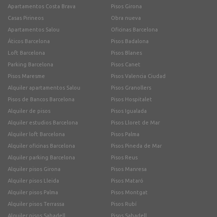
Apartamentos Costa Brava
Pisos Girona
Casas Pirineos
Obra nueva
Apartamentos Salou
Oficinas Barcelona
Áticos Barcelona
Pisos Badalona
Loft Barcelona
Pisos Blanes
Parking Barcelona
Pisos Canet
Pisos Maresme
Pisos Valencia Ciudad
Alquiler apartamentos Salou
Pisos Granollers
Pisos de Bancos Barcelona
Pisos Hospitalet
Alquiler de pisos
Pisos Igualada
Alquiler estudios Barcelona
Pisos Lloret de Mar
Alquiler loft Barcelona
Pisos Palma
Alquiler oficinas Barcelona
Pisos Pineda de Mar
Alquiler parking Barcelona
Pisos Reus
Alquiler pisos Girona
Pisos Manresa
Alquiler pisos Lleida
Pisos Mataró
Alquiler pisos Palma
Pisos Montgat
Alquiler pisos Terrassa
Pisos Rubí
Alquiler pisos Sabadell
Pisos Sabadell