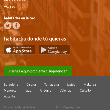
Acceso
habitaclia en la red
habitaclia donde tú quieras
¿Tienes algún problema o sugerencia?
Barcelona
Girona
Tarragona
Lleida
Mallorca
Menorca
Ibiza
Andorra
Valencia
Castellón
Alicante
Pisos en Malgrat de Mar
Pisos Esparreguera