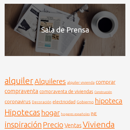
Sala de Prensa
alquiler
Alquileres
comprar
alquiler vivienda
compraventa
compraventa de viviendas
Construcción
hipoteca
coronavirus
electricidad
Gobierno
Decoración
Hipotecas
hogar
INE
hogares españoles
Vivienda
inspiración
Precio
Ventas