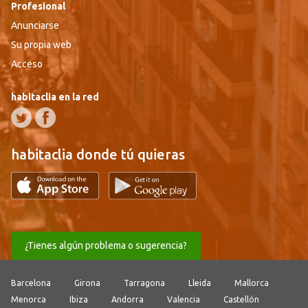
Profesional
Anunciarse
Su propia web
Acceso
habitaclia en la red
habitaclia donde tú quieras
¿Tienes algún problema o sugerencia?
Barcelona
Girona
Tarragona
Lleida
Mallorca
Menorca
Ibiza
Andorra
Valencia
Castellón