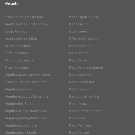
Alicante
Pisos en Malgrat de Mar
Pisos Esparreguera
Apartamentos Costa Brava
Pisos Girona
Casas Pirineos
Obra nueva
Apartamentos Salou
Oficinas Barcelona
Áticos Barcelona
Pisos Badalona
Loft Barcelona
Pisos Blanes
Parking Barcelona
Pisos Canet
Pisos Maresme
Pisos Valencia Ciudad
Alquiler apartamentos Salou
Pisos Granollers
Pisos de Bancos Barcelona
Pisos Hospitalet
Alquiler de pisos
Pisos Igualada
Alquiler estudios Barcelona
Pisos Lloret de Mar
Alquiler loft Barcelona
Pisos Palma
Alquiler oficinas Barcelona
Pisos Pineda de Mar
Alquiler parking Barcelona
Pisos Reus
Alquiler pisos Girona
Pisos Manresa
Alquiler pisos Lleida
Pisos Mataró