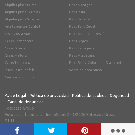
Alquiler pisos Palma
Pisos Montgat
Alquiler pisos Terrassa
Pisos Rubí
Alquiler pisos Sabadell
Pisos Sabadell
Apartamentos Calafell
Pisos Sant Cugat
casas Costa Brava
Pisos Sant Joan Despí
Casas Formentera
Pisos Sitges
Casas Girona
Pisos Tarragona
Casas Mallorca
Pisos Viladecans
Casas Tarragona
Pisos Santa Coloma de Gramenet
Pisos Castelldefels
Venta de obra nueva
Comprar viviendas
Aviso Legal
-
Política de privacidad
-
Política de cookies
-
Seguridad
-
Canal de denuncias
Fotocasa Group
Fotocasa
-
habitaclia
-
ImmoScout24
©2026 Fotocasa Group,
S.L.U.
;)