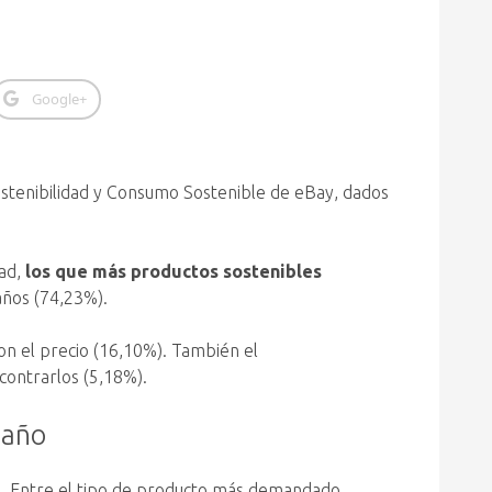
Google+
stenibilidad y Consumo Sostenible de eBay, dados
dad,
los que más productos sostenibles
años (74,23%).
on el precio (16,10%). También el
ncontrarlos (5,18%).
 año
o. Entre el tipo de producto más demandado,