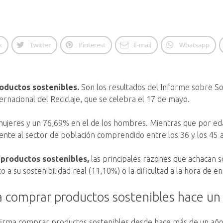
k
Twitter
Pinterest
E-mail
Whatsapp
oductos sostenibles.
Son los resultados del Informe sobre So
ernacional del Reciclaje, que se celebra el 17 de mayo.
s mujeres y un 76,69% en el de los hombres. Mientras que por e
rente al sector de población comprendido entre los 36 y los 45 
productos sostenibles,
las principales razones que achacan s
a su sostenibilidad real (11,10%) o la dificultad a la hora de e
 comprar productos sostenibles hace un
 afirma comprar productos sostenibles desde hace más de un añ