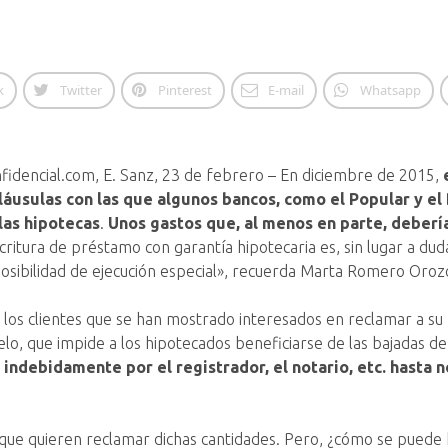
k
Twitter
Pinterest
E-mail
Whatsapp
nfidencial.com, E. Sanz, 23 de febrero – En diciembre de 2015,
cláusulas con las que algunos bancos, como el Popular y el
las hipotecas
.
Unos gastos que, al menos en parte, deberí
critura de préstamo con garantía hipotecaria es, sin lugar a duda
a posibilidad de ejecución especial», recuerda Marta Romero Oro
es los clientes que se han mostrado interesados en reclamar a s
elo, que impide a los hipotecados beneficiarse de las bajadas de 
indebidamente por el registrador, el notario, etc. hasta
s que quieren reclamar dichas cantidades. Pero, ¿cómo se puede