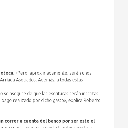
poteca.
«Pero, aproximadamente, serán unos
Arriaga Asociados. Además, a todas estas
o se asegure de que las escrituras serán inscritas
l pago realizado por dicho gasto», explica Roberto
n correr a cuenta del banco por ser este el
r en cuenta que para que la hipoteca exista y