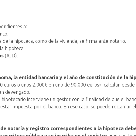
pondientes a:
nco.
ura de la hipoteca, como de la vivienda, se firma ante notario.
la hipoteca.
os
(AJD).
ma, la entidad bancaria y el año de constitución de la hi
 euros o unos 2.000€ en uno de 90.000 euros», calculan desde 
yan devengado.
hipotecario interviene un gestor con la finalidad de que el banc
e estar impuesta por el banco. En ese caso, se puede reclamar e
.
 de notaría y registro correspondientes a la hipoteca debe
 escritura pública y se inscriba en el registro.
Hay que tene