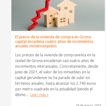
El precio de la vivienda de compra en Girona
capital encadena cuatro años de incrementos
anuales ininterrumpidos
Los precios de la vivienda de compraventa en la
ciudad de Girona encadenan casi cuatro años de
incrementos interanuales. Concretamente, desde
junio de 2021, el valor de los inmuebles en la
capital gerundense no ha parado de subir en
términos anuales, hasta alcanzar los 2.740 euros
por metro cuadrado en la actualidad (siendo el
último…
Leer más »
18 de marzo, 2025