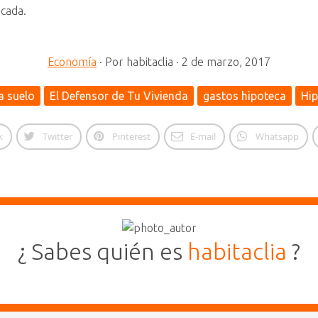
icada.
Economía
·
Por
habitaclia
·
2 de marzo, 2017
a suelo
El Defensor de Tu Vivienda
gastos hipoteca
Hi
k
Twitter
Pinterest
E-mail
Whatsapp
¿ Sabes quién es
habitaclia
?