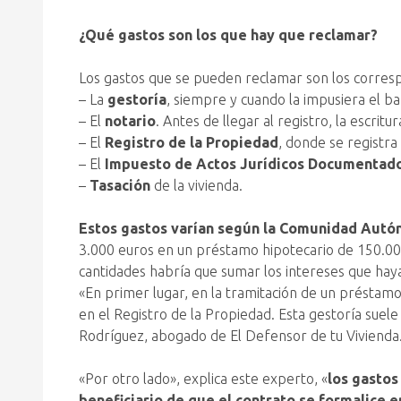
¿Qué gastos son los que hay que reclamar?
Los gastos que se pueden reclamar son los corres
– La
gestoría
, siempre y cuando la impusiera el ba
– El
notario
. Antes de llegar al registro, la escrit
– El
Registro de la Propiedad
, donde se registra 
– El
Impuesto de Actos Jurídicos Documentad
–
Tasación
de la vivienda.
Estos gastos varían según la Comunidad Autóno
3.000 euros en un préstamo hipotecario de 150.000
cantidades habría que sumar los intereses que ha
«En primer lugar, en la tramitación de un préstamo 
en el Registro de la Propiedad. Esta gestoría suel
Rodríguez, abogado de El Defensor de tu Vivienda
«Por otro lado», explica este experto, «
los gastos
beneficiario de que el contrato se formalice en