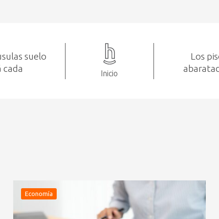
usulas suelo
Los pi
á cada
abarata
Inicio
Economía