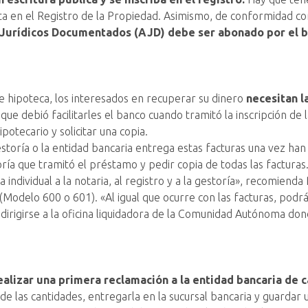
rita en el Registro de la Propiedad. Asimismo, de conformidad c
Jurídicos Documentados (AJD) debe ser abonado por el ba
e hipoteca, los interesados en recuperar su dinero
necesitan l
ue debió facilitarles el banco cuando tramitó la inscripción de 
potecario y solicitar una copia.
storía o la entidad bancaria entrega estas facturas una vez han
oría que tramitó el préstamo y pedir copia de todas las facturas
dividual a la notaria, al registro y a la gestoría», recomiend
(Modelo 600 o 601). «Al igual que ocurre con las facturas, podrá
dirigirse a la oficina liquidadora de la Comunidad Autónoma do
ealizar una primera reclamación a la entidad bancaria de c
n de las cantidades, entregarla en la sucursal bancaria y guardar