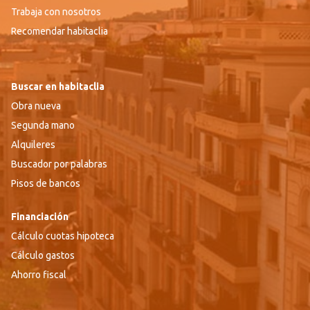
Trabaja con nosotros
Recomendar habitaclia
Buscar en habitaclia
Obra nueva
Segunda mano
Alquileres
Buscador por palabras
Pisos de bancos
Financiación
Cálculo cuotas hipoteca
Cálculo gastos
Ahorro fiscal