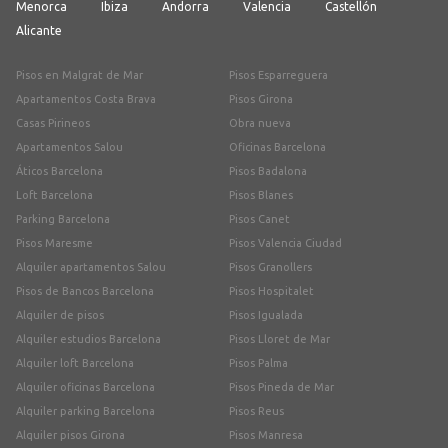
Menorca
Ibiza
Andorra
Valencia
Castellón
Alicante
Pisos en Malgrat de Mar
Pisos Esparreguera
Apartamentos Costa Brava
Pisos Girona
Casas Pirineos
Obra nueva
Apartamentos Salou
Oficinas Barcelona
Áticos Barcelona
Pisos Badalona
Loft Barcelona
Pisos Blanes
Parking Barcelona
Pisos Canet
Pisos Maresme
Pisos Valencia Ciudad
Alquiler apartamentos Salou
Pisos Granollers
Pisos de Bancos Barcelona
Pisos Hospitalet
Alquiler de pisos
Pisos Igualada
Alquiler estudios Barcelona
Pisos Lloret de Mar
Alquiler loft Barcelona
Pisos Palma
Alquiler oficinas Barcelona
Pisos Pineda de Mar
Alquiler parking Barcelona
Pisos Reus
Alquiler pisos Girona
Pisos Manresa