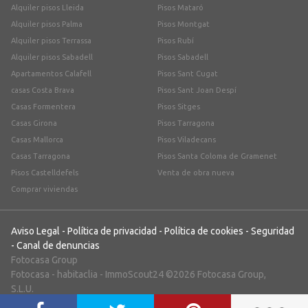
Alquiler pisos Lleida
Pisos Mataró
Alquiler pisos Palma
Pisos Montgat
Alquiler pisos Terrassa
Pisos Rubí
Alquiler pisos Sabadell
Pisos Sabadell
Apartamentos Calafell
Pisos Sant Cugat
casas Costa Brava
Pisos Sant Joan Despí
Casas Formentera
Pisos Sitges
Casas Girona
Pisos Tarragona
Casas Mallorca
Pisos Viladecans
Casas Tarragona
Pisos Santa Coloma de Gramenet
Pisos Castelldefels
Venta de obra nueva
Comprar viviendas
Aviso Legal
-
Política de privacidad
-
Política de cookies
-
Seguridad
-
Canal de denuncias
Fotocasa Group
Fotocasa
-
habitaclia
-
ImmoScout24
©2026 Fotocasa Group,
S.L.U.
;)