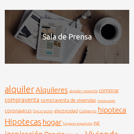
Sala de Prensa
alquiler
Alquileres
comprar
alquiler vivienda
compraventa
compraventa de viviendas
Construcción
hipoteca
coronavirus
electricidad
Gobierno
Decoración
Hipotecas
hogar
INE
hogares españoles