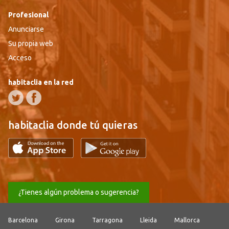
Profesional
Anunciarse
Su propia web
Acceso
habitaclia en la red
habitaclia donde tú quieras
¿Tienes algún problema o sugerencia?
Barcelona
Girona
Tarragona
Lleida
Mallorca