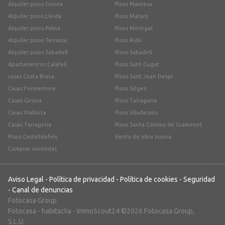
Alquiler pisos Girona
Pisos Manresa
Alquiler pisos Lleida
Pisos Mataró
Alquiler pisos Palma
Pisos Montgat
Alquiler pisos Terrassa
Pisos Rubí
Alquiler pisos Sabadell
Pisos Sabadell
Apartamentos Calafell
Pisos Sant Cugat
casas Costa Brava
Pisos Sant Joan Despí
Casas Formentera
Pisos Sitges
Casas Girona
Pisos Tarragona
Casas Mallorca
Pisos Viladecans
Casas Tarragona
Pisos Santa Coloma de Gramenet
Pisos Castelldefels
Venta de obra nueva
Comprar viviendas
Aviso Legal
-
Política de privacidad
-
Política de cookies
-
Seguridad
-
Canal de denuncias
Fotocasa Group
Fotocasa
-
habitaclia
-
ImmoScout24
©2026 Fotocasa Group,
S.L.U.