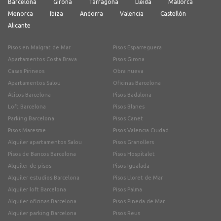
Barcelona
Girona
Tarragona
Lleida
Mallorca
Menorca
Ibiza
Andorra
Valencia
Castellón
Alicante
Pisos en Malgrat de Mar
Pisos Esparreguera
Apartamentos Costa Brava
Pisos Girona
Casas Pirineos
Obra nueva
Apartamentos Salou
Oficinas Barcelona
Áticos Barcelona
Pisos Badalona
Loft Barcelona
Pisos Blanes
Parking Barcelona
Pisos Canet
Pisos Maresme
Pisos Valencia Ciudad
Alquiler apartamentos Salou
Pisos Granollers
Pisos de Bancos Barcelona
Pisos Hospitalet
Alquiler de pisos
Pisos Igualada
Alquiler estudios Barcelona
Pisos Lloret de Mar
Alquiler loft Barcelona
Pisos Palma
Alquiler oficinas Barcelona
Pisos Pineda de Mar
Alquiler parking Barcelona
Pisos Reus