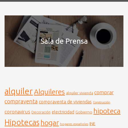
Sala de Prensa
alquiler
Alquileres
comprar
alquiler vivienda
compraventa
compraventa de viviendas
Construcción
hipoteca
coronavirus
electricidad
Gobierno
Decoración
Hipotecas
hogar
INE
hogares españoles