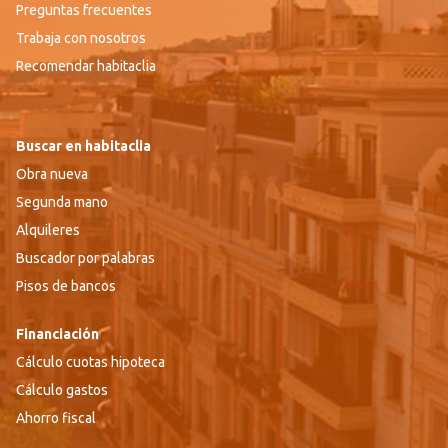
Preguntas frecuentes
Trabaja con nosotros
Recomendar habitaclia
Buscar en habitaclia
Obra nueva
Segunda mano
Alquileres
Buscador por palabras
Pisos de bancos
Financiación
Cálculo cuotas hipoteca
Cálculo gastos
Ahorro fiscal